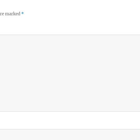
 are marked
*