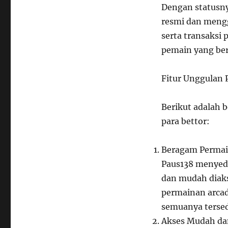
Dengan statusnya
resmi dan meng
serta transaksi
pemain yang ber
Fitur Unggulan
Berikut adalah 
para bettor:
Beragam Permai
Paus138 menyedi
dan mudah diakse
permainan arcad
semuanya tersed
Akses Mudah da