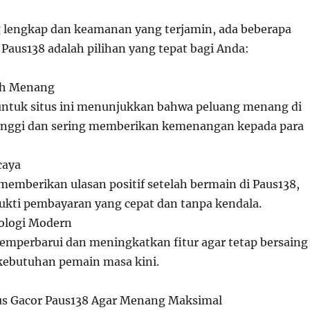
ng lengkap dan keamanan yang terjamin, ada beberapa
Paus138 adalah pilihan yang tepat bagi Anda:
ah Menang
 untuk situs ini menunjukkan bahwa peluang menang di
tinggi dan sering memberikan kemenangan kepada para
caya
emberikan ulasan positif setelah bermain di Paus138,
ukti pembayaran yang cepat dan tanpa kendala.
ologi Modern
 memperbarui dan meningkatkan fitur agar tetap bersaing
ebutuhan pemain masa kini.
tus Gacor Paus138 Agar Menang Maksimal