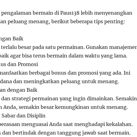
pengalaman bermain di Paus138 lebih menyenangkan
n peluang menang, berikut beberapa tips penting:
ngan Baik
 terlalu besar pada satu permainan. Gunakan manajeme
aik agar bisa terus bermain dalam waktu yang lama.
us dan Promosi
anfaatkan berbagai bonus dan promosi yang ada. Ini
dana dan meningkatkan peluang untuk menang.
nan dengan Baik
 dan strategi permainan yang ingin dimainkan. Semakin
 Anda, semakin besar kemungkinan untuk menang.
Sabar dan Disiplin
perasaan menguasai Anda saat menghadapi kekalahan.
in dan bertindak dengan tanggung jawab saat bermain.