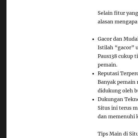
Selain fitur ya
alasan mengapa 
Gacor dan Mud
Istilah “gacor”
Paus138 cukup 
pemain.
Reputasi Terper
Banyak pemain m
didukung oleh b
Dukungan Tekn
Situs ini terus
dan memenuhi k
Tips Main di Si