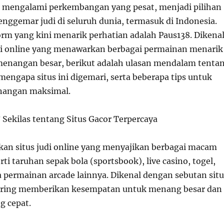
e mengalami perkembangan yang pesat, menjadi pilihan
nggemar judi di seluruh dunia, termasuk di Indonesia.
orm yang kini menarik perhatian adalah Paus138. Dikena
udi online yang menawarkan berbagai permainan menarik
enangan besar, berikut adalah ulasan mendalam tenta
mengapa situs ini digemari, serta beberapa tips untuk
nangan maksimal.
 Sekilas tentang Situs Gacor Terpercaya
an situs judi online yang menyajikan berbagai macam
ti taruhan sepak bola (sportsbook), live casino, togel,
ta permainan arcade lainnya. Dikenal dengan sebutan situ
sering memberikan kesempatan untuk menang besar dan
g cepat.