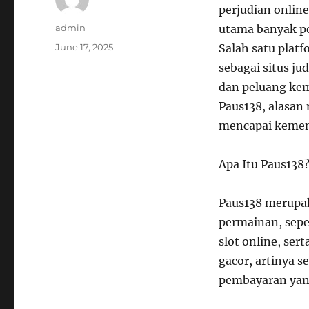
perjudian onlin
Author
admin
utama banyak pe
Posted
June 17, 2025
Salah satu platf
on
sebagai situs j
dan peluang kem
Paus138, alasan 
mencapai keme
Apa Itu Paus138?
Paus138 merupak
permainan, seper
slot online, ser
gacor, artinya 
pembayaran yan