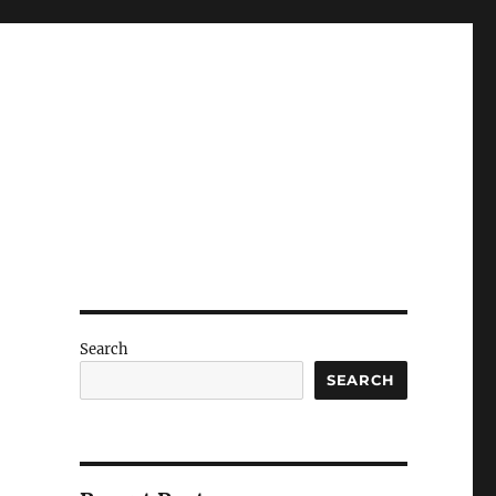
Search
SEARCH