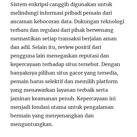
Sistem enkripsi canggih digunakan untuk
melindungi informasi pribadi pemain dari
ancaman kebocoran data. Dukungan teknologi
terbaru dan regulasi dari pihak berwenang
memastikan setiap transaksi berjalan aman
dan adil. Selain itu, review positif dari
pengguna lain menegaskan reputasi dan
kepercayaan terhadap situs tersebut. Dengan
banyaknya pilihan situs gacor yang tersedia,
pemain harus selektif dan memilih platform
yang menawarkan layanan terbaik serta
jaminan keamanan penuh. Kepercayaan ini
menjadi fondasi utama untuk pengalaman
bermain yang menyenangkan dan
menguntungkan.