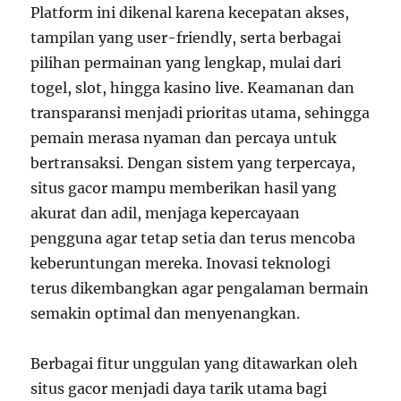
Platform ini dikenal karena kecepatan akses,
tampilan yang user-friendly, serta berbagai
pilihan permainan yang lengkap, mulai dari
togel, slot, hingga kasino live. Keamanan dan
transparansi menjadi prioritas utama, sehingga
pemain merasa nyaman dan percaya untuk
bertransaksi. Dengan sistem yang terpercaya,
situs gacor mampu memberikan hasil yang
akurat dan adil, menjaga kepercayaan
pengguna agar tetap setia dan terus mencoba
keberuntungan mereka. Inovasi teknologi
terus dikembangkan agar pengalaman bermain
semakin optimal dan menyenangkan.
Berbagai fitur unggulan yang ditawarkan oleh
situs gacor menjadi daya tarik utama bagi