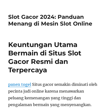
Slot Gacor 2024: Panduan
Menang di Mesin Slot Online
Keuntungan Utama
Bermain di Situs Slot
Gacor Resmi dan
Terpercaya
panen togel
Situs gacor semakin diminati oleh
pecinta judi online karena menawarkan
peluang kemenangan yang tinggi dan
pengalaman bermain yang menyenangkan.