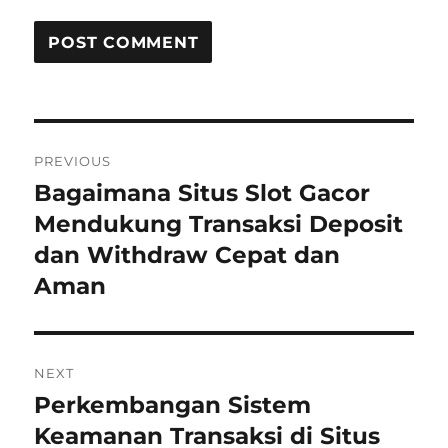
Post
PREVIOUS
navigation
Bagaimana Situs Slot Gacor
Previous
post:
Mendukung Transaksi Deposit
dan Withdraw Cepat dan
Aman
NEXT
Perkembangan Sistem
Next
post:
Keamanan Transaksi di Situs