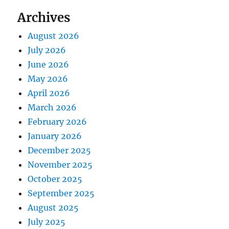
Archives
August 2026
July 2026
June 2026
May 2026
April 2026
March 2026
February 2026
January 2026
December 2025
November 2025
October 2025
September 2025
August 2025
July 2025