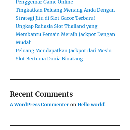
Penggemar Game Online
Tingkatkan Peluang Menang Anda Dengan
Strategi Jitu di Slot Gacor Terbaru!
Ungkap Rahasia Slot Thailand yang
Membantu Pemain Meraih Jackpot Dengan
Mudah
Peluang Mendapatkan Jackpot dari Mesin
Slot Bertema Dunia Binatang
Recent Comments
A WordPress Commenter
on
Hello world!