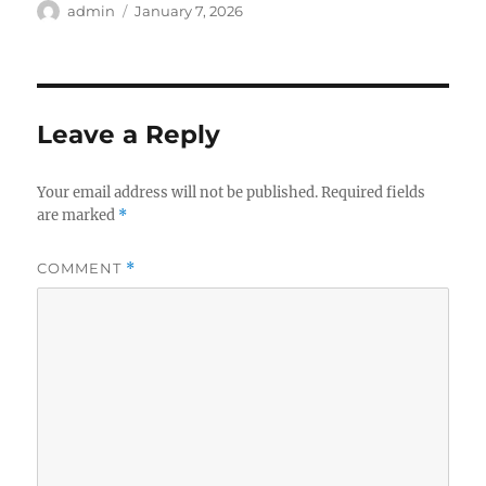
Author
Posted
admin
January 7, 2026
on
Leave a Reply
Your email address will not be published.
Required fields
are marked
*
COMMENT
*