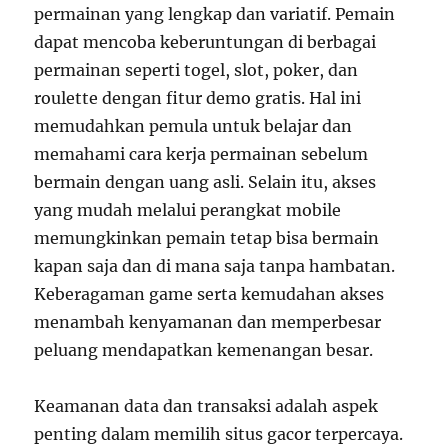
permainan yang lengkap dan variatif. Pemain
dapat mencoba keberuntungan di berbagai
permainan seperti togel, slot, poker, dan
roulette dengan fitur demo gratis. Hal ini
memudahkan pemula untuk belajar dan
memahami cara kerja permainan sebelum
bermain dengan uang asli. Selain itu, akses
yang mudah melalui perangkat mobile
memungkinkan pemain tetap bisa bermain
kapan saja dan di mana saja tanpa hambatan.
Keberagaman game serta kemudahan akses
menambah kenyamanan dan memperbesar
peluang mendapatkan kemenangan besar.
Keamanan data dan transaksi adalah aspek
penting dalam memilih situs gacor terpercaya.