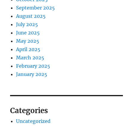
September 2025
August 2025
July 2025
June 2025
May 2025
April 2025
March 2025
February 2025
January 2025
Categories
Uncategorized