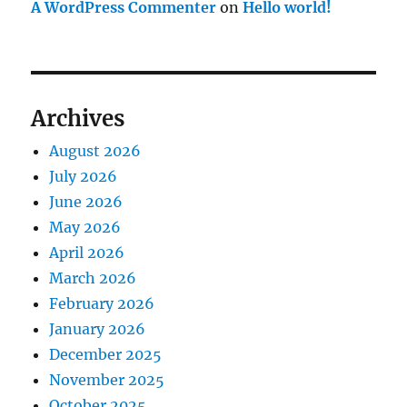
A WordPress Commenter
on
Hello world!
Archives
August 2026
July 2026
June 2026
May 2026
April 2026
March 2026
February 2026
January 2026
December 2025
November 2025
October 2025