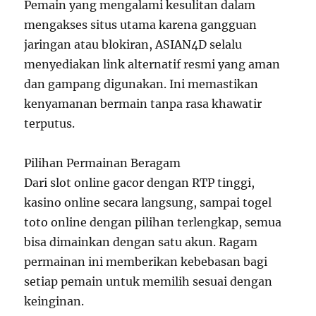
Pemain yang mengalami kesulitan dalam
mengakses situs utama karena gangguan
jaringan atau blokiran, ASIAN4D selalu
menyediakan link alternatif resmi yang aman
dan gampang digunakan. Ini memastikan
kenyamanan bermain tanpa rasa khawatir
terputus.
Pilihan Permainan Beragam
Dari slot online gacor dengan RTP tinggi,
kasino online secara langsung, sampai togel
toto online dengan pilihan terlengkap, semua
bisa dimainkan dengan satu akun. Ragam
permainan ini memberikan kebebasan bagi
setiap pemain untuk memilih sesuai dengan
keinginan.