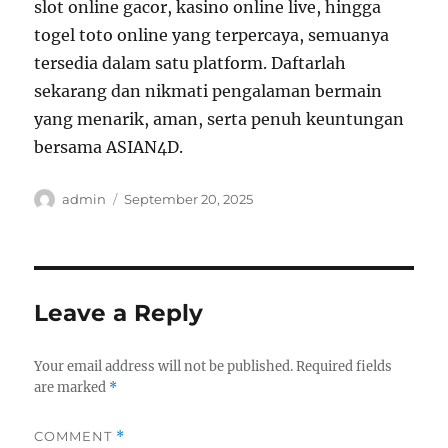
slot online gacor, kasino online live, hingga
togel toto online yang terpercaya, semuanya
tersedia dalam satu platform. Daftarlah
sekarang dan nikmati pengalaman bermain
yang menarik, aman, serta penuh keuntungan
bersama ASIAN4D.
Author
Posted
admin
September 20, 2025
on
Leave a Reply
Your email address will not be published.
Required fields
are marked
*
COMMENT
*