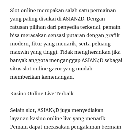
Slot online merupakan salah satu permainan
yang paling disukai di ASIAN4D. Dengan
ratusan pilihan dari penyedia terkenal, pemain
bisa merasakan sensasi putaran dengan grafik
modern, fitur yang menarik, serta peluang
maxwin yang tinggi. Tidak mengherankan jika
banyak anggota menganggap ASIAN4D sebagai
situs slot online gacor yang mudah
memberikan kemenangan.
Kasino Online Live Terbaik
Selain slot, ASIAN4D juga menyediakan
layanan kasino online live yang menarik.
Pemain dapat merasakan pengalaman bermain