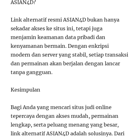
ASIAN4D?
Link alternatif resmi ASIAN4D bukan hanya
sekadar akses ke situs ini, tetapi juga
menjamin keamanan data pribadi dan
kenyamanan bermain. Dengan enkripsi
modern dan server yang stabil, setiap transaksi
dan permainan akan berjalan dengan lancar
tanpa gangguan.
Kesimpulan
Bagi Anda yang mencari situs judi online
tepercaya dengan akses mudah, permainan
lengkap, serta peluang menang yang besar,
link alternatif ASIAN4D adalah solusinya. Dari