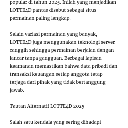
popular di tahun 2025. Inilah yang menjadikan
LOTTE4D pantas disebut sebagai situs
permainan paling lengkap.
Selain variasi permainan yang banyak,
LOTTE4D juga menggunakan teknologi server
canggih sehingga permainan berjalan dengan
lancar tanpa gangguan. Berbagai lapisan
keamanan memastikan bahwa data pribadi dan
transaksi keuangan setiap anggota tetap
terjaga dari pihak yang tidak bertanggung
jawab.
Tautan Alternatif LOTTE4D 2025
Salah satu kendala yang sering dihadapi