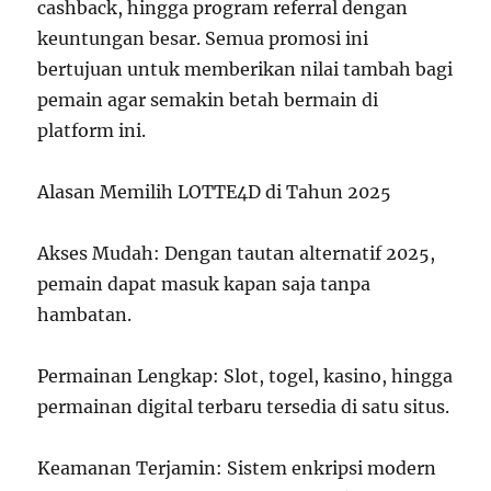
cashback, hingga program referral dengan
keuntungan besar. Semua promosi ini
bertujuan untuk memberikan nilai tambah bagi
pemain agar semakin betah bermain di
platform ini.
Alasan Memilih LOTTE4D di Tahun 2025
Akses Mudah: Dengan tautan alternatif 2025,
pemain dapat masuk kapan saja tanpa
hambatan.
Permainan Lengkap: Slot, togel, kasino, hingga
permainan digital terbaru tersedia di satu situs.
Keamanan Terjamin: Sistem enkripsi modern