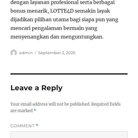
dengan layanan profesional serta berbagai
bonus menarik, LOTTE4D semakin layak
dijadikan pilihan utama bagi siapa pun yang
mencari pengalaman bermain yang
menyenangkan dan menguntungkan.
Author
Posted
admin
September 2, 2025
on
Leave a Reply
Your email address will not be published.
Required fields
are marked
*
COMMENT
*