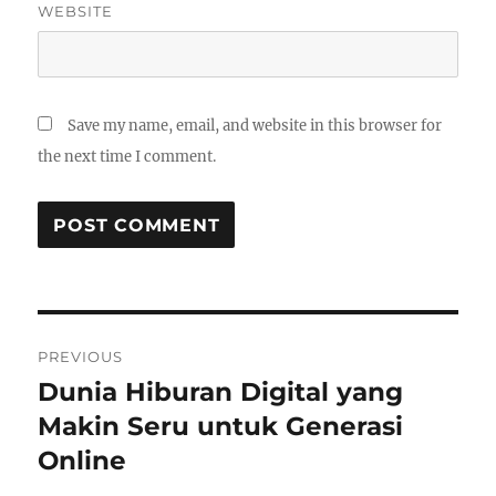
WEBSITE
Save my name, email, and website in this browser for
the next time I comment.
Post
PREVIOUS
navigation
Dunia Hiburan Digital yang
Previous
post:
Makin Seru untuk Generasi
Online