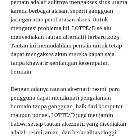
pemain adalah sulitnya mengakses situs utama
karena berbagai alasan, seperti gangguan
jaringan atau pembatasan akses. Untuk
mengatasi problema ini, LOTTE4D selalu
menyediakan tautan alternatif terbaru 2025.
Tautan ini memudahkan pemain untuk tetap
dapat mengakses akun mereka kapan saja
tanpa khawatir kehilangan kesempatan
bermain.
Dengan adanya tautan alternatif resmi, para
pengguna dapat menikmati pengalaman
bermain tanpa gangguan, baik dari komputer
maupun ponsel. LOTTE4D juga menjamin
bahwa setiap tautan alternatif yang disediakan
adalah resmi, aman, dan berkualitas tinggi.