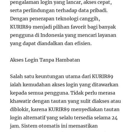
pengalaman login yang lancar, akses cepat,
serta perlindungan terhadap data pribadi.
Dengan penerapan teknologi canggih,
KURIR89 menjadi pilihan favorit bagi banyak
pengguna di Indonesia yang mencari layanan
yang dapat diandalkan dan efisien.
Akses Login Tanpa Hambatan
Salah satu keuntungan utama dari KURIR89
ialah kemudahan akses login yang ditawarkan
kepada semua pengguna. Tidak perlu merasa
khawatir dengan tautan yang sulit diakses atau
diblokir, karena KURIR89 menyediakan tautan
login alternatif yang selalu tersedia selama 24
jam. Sistem otomatis ini memastikan