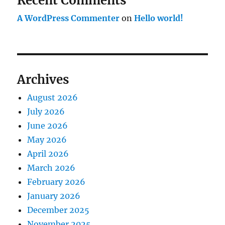
Recent Comments
A WordPress Commenter
on
Hello world!
Archives
August 2026
July 2026
June 2026
May 2026
April 2026
March 2026
February 2026
January 2026
December 2025
November 2025