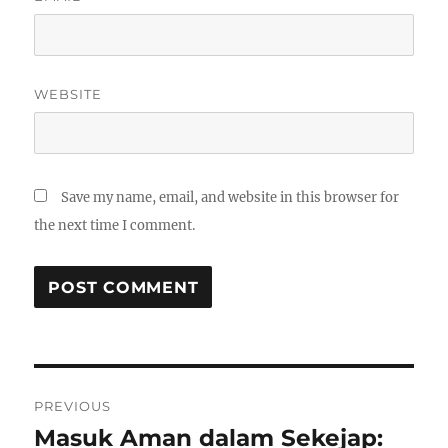
WEBSITE
Save my name, email, and website in this browser for
the next time I comment.
Post
PREVIOUS
navigation
Masuk Aman dalam Sekejap:
Previous