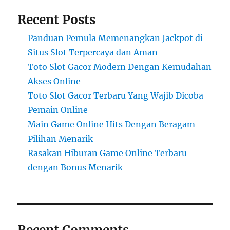
Recent Posts
Panduan Pemula Memenangkan Jackpot di
Situs Slot Terpercaya dan Aman
Toto Slot Gacor Modern Dengan Kemudahan
Akses Online
Toto Slot Gacor Terbaru Yang Wajib Dicoba
Pemain Online
Main Game Online Hits Dengan Beragam
Pilihan Menarik
Rasakan Hiburan Game Online Terbaru
dengan Bonus Menarik