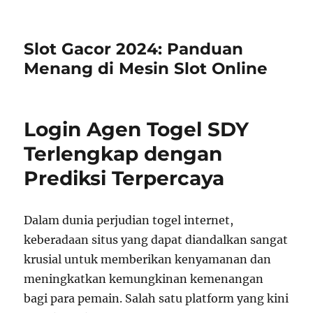
Slot Gacor 2024: Panduan
Menang di Mesin Slot Online
Login Agen Togel SDY
Terlengkap dengan
Prediksi Terpercaya
Dalam dunia perjudian togel internet,
keberadaan situs yang dapat diandalkan sangat
krusial untuk memberikan kenyamanan dan
meningkatkan kemungkinan kemenangan
bagi para pemain. Salah satu platform yang kini