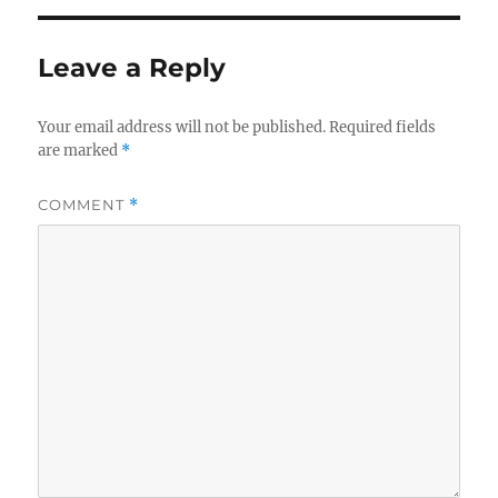
Leave a Reply
Your email address will not be published.
Required fields
are marked
*
COMMENT
*