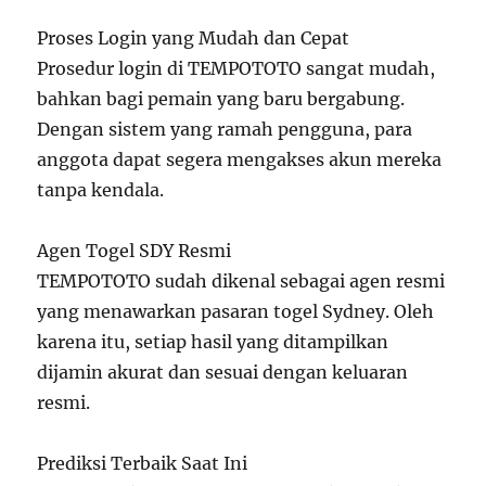
Proses Login yang Mudah dan Cepat
Prosedur login di TEMPOTOTO sangat mudah,
bahkan bagi pemain yang baru bergabung.
Dengan sistem yang ramah pengguna, para
anggota dapat segera mengakses akun mereka
tanpa kendala.
Agen Togel SDY Resmi
TEMPOTOTO sudah dikenal sebagai agen resmi
yang menawarkan pasaran togel Sydney. Oleh
karena itu, setiap hasil yang ditampilkan
dijamin akurat dan sesuai dengan keluaran
resmi.
Prediksi Terbaik Saat Ini