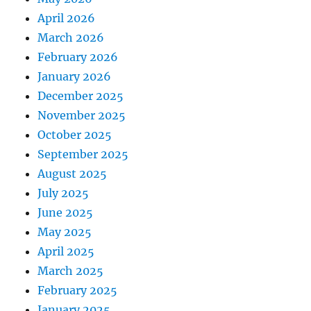
April 2026
March 2026
February 2026
January 2026
December 2025
November 2025
October 2025
September 2025
August 2025
July 2025
June 2025
May 2025
April 2025
March 2025
February 2025
January 2025