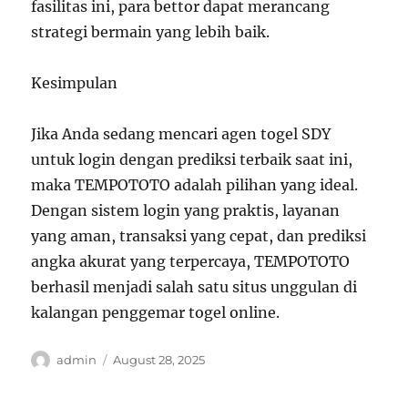
fasilitas ini, para bettor dapat merancang
strategi bermain yang lebih baik.
Kesimpulan
Jika Anda sedang mencari agen togel SDY
untuk login dengan prediksi terbaik saat ini,
maka TEMPOTOTO adalah pilihan yang ideal.
Dengan sistem login yang praktis, layanan
yang aman, transaksi yang cepat, dan prediksi
angka akurat yang terpercaya, TEMPOTOTO
berhasil menjadi salah satu situs unggulan di
kalangan penggemar togel online.
Author
Posted
admin
August 28, 2025
on