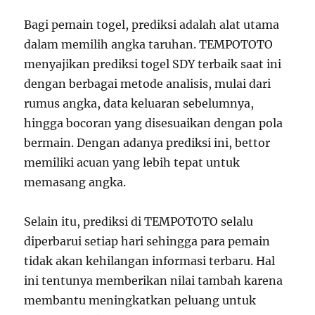
Bagi pemain togel, prediksi adalah alat utama
dalam memilih angka taruhan. TEMPOTOTO
menyajikan prediksi togel SDY terbaik saat ini
dengan berbagai metode analisis, mulai dari
rumus angka, data keluaran sebelumnya,
hingga bocoran yang disesuaikan dengan pola
bermain. Dengan adanya prediksi ini, bettor
memiliki acuan yang lebih tepat untuk
memasang angka.
Selain itu, prediksi di TEMPOTOTO selalu
diperbarui setiap hari sehingga para pemain
tidak akan kehilangan informasi terbaru. Hal
ini tentunya memberikan nilai tambah karena
membantu meningkatkan peluang untuk