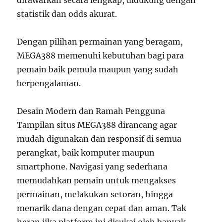
ditawarkan secara lengkap, didukung dengan
statistik dan odds akurat.
Dengan pilihan permainan yang beragam,
MEGA388 memenuhi kebutuhan bagi para
pemain baik pemula maupun yang sudah
berpengalaman.
Desain Modern dan Ramah Pengguna
Tampilan situs MEGA388 dirancang agar
mudah digunakan dan responsif di semua
perangkat, baik komputer maupun
smartphone. Navigasi yang sederhana
memudahkan pemain untuk mengakses
permainan, melakukan setoran, hingga
menarik dana dengan cepat dan aman. Tak