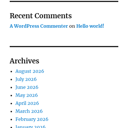
Recent Comments
A WordPress Commenter
on
Hello world!
Archives
August 2026
July 2026
June 2026
May 2026
April 2026
March 2026
February 2026
January 2026