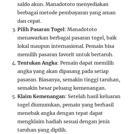
saldo akun. Manadototo menyediakan
berbagai metode pembayaran yang aman
dan cepat.
Pilih Pasaran Togel
: Manadototo
menawarkan berbagai pasaran togel, baik
lokal maupun internasional. Pemain bisa
memilih pasaran favorit untuk bertaruh.
Tentukan Angka
: Pemain dapat memilih
angka yang akan dipasang pada setiap
pasaran. Biasanya, semakin tinggi taruhan,
semakin besar peluang kemenangan.
Klaim Kemenangan
: Setelah hasil keluaran
togel diumumkan, pemain yang berhasil
menebak angka dengan tepat dapat
mengklaim hadiah sesuai dengan jenis
taruhan yang dipilih.