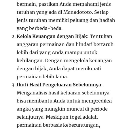
bermain, pastikan Anda memahami jenis
taruhan yang ada di Manadototo. Setiap
jenis taruhan memiliki peluang dan hadiah
yang berbeda-beda.
Kelola Keuangan dengan Bijak
: Tentukan
anggaran permainan dan hindari bertaruh
lebih dari yang Anda mampu untuk
kehilangan. Dengan mengelola keuangan
dengan bijak, Anda dapat menikmati
permainan lebih lama.
Ikuti Hasil Pengeluaran Sebelumnya
:
Menganalisis hasil keluaran sebelumnya
bisa membantu Anda untuk memprediksi
angka yang mungkin muncul di periode
selanjutnya. Meskipun togel adalah
permainan berbasis keberuntungan,