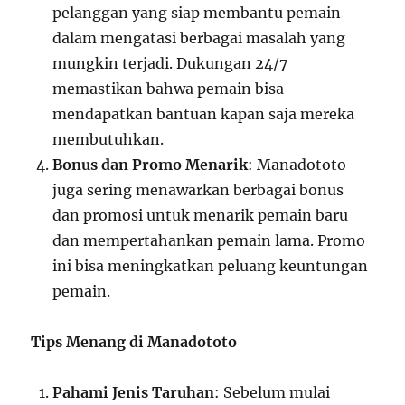
pelanggan yang siap membantu pemain
dalam mengatasi berbagai masalah yang
mungkin terjadi. Dukungan 24/7
memastikan bahwa pemain bisa
mendapatkan bantuan kapan saja mereka
membutuhkan.
Bonus dan Promo Menarik
: Manadototo
juga sering menawarkan berbagai bonus
dan promosi untuk menarik pemain baru
dan mempertahankan pemain lama. Promo
ini bisa meningkatkan peluang keuntungan
pemain.
Tips Menang di Manadototo
Pahami Jenis Taruhan
: Sebelum mulai