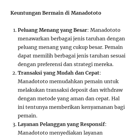
Keuntungan Bermain di Manadototo
Peluang Menang yang Besar
: Manadototo
menawarkan berbagai jenis taruhan dengan
peluang menang yang cukup besar. Pemain
dapat memilih berbagai jenis taruhan sesuai
dengan preferensi dan strategi mereka.
Transaksi yang Mudah dan Cepat
:
Manadototo memudahkan pemain untuk
melakukan transaksi deposit dan withdraw
dengan metode yang aman dan cepat. Hal
ini tentunya memberikan kenyamanan bagi
pemain.
Layanan Pelanggan yang Responsif
:
Manadototo menyediakan layanan