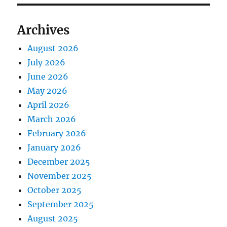
Archives
August 2026
July 2026
June 2026
May 2026
April 2026
March 2026
February 2026
January 2026
December 2025
November 2025
October 2025
September 2025
August 2025