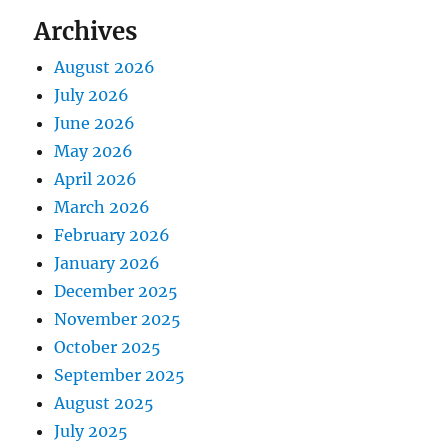
Archives
August 2026
July 2026
June 2026
May 2026
April 2026
March 2026
February 2026
January 2026
December 2025
November 2025
October 2025
September 2025
August 2025
July 2025