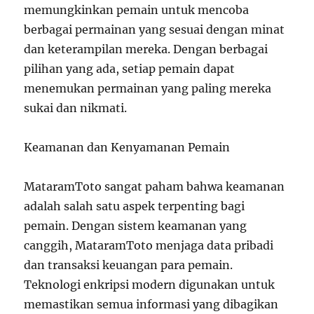
memungkinkan pemain untuk mencoba
berbagai permainan yang sesuai dengan minat
dan keterampilan mereka. Dengan berbagai
pilihan yang ada, setiap pemain dapat
menemukan permainan yang paling mereka
sukai dan nikmati.
Keamanan dan Kenyamanan Pemain
MataramToto sangat paham bahwa keamanan
adalah salah satu aspek terpenting bagi
pemain. Dengan sistem keamanan yang
canggih, MataramToto menjaga data pribadi
dan transaksi keuangan para pemain.
Teknologi enkripsi modern digunakan untuk
memastikan semua informasi yang dibagikan