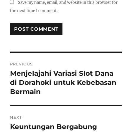
Save my name, email, and website in this browser for
the next time I comment.
Post
PREVIOUS
navigation
Menjelajahi Variasi Slot Dana
Previous
post:
di Dorahoki untuk Kebebasan
Bermain
NEXT
Keuntungan Bergabung
Next