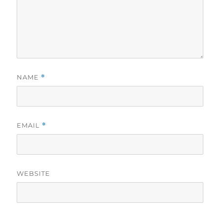
NAME
*
EMAIL
*
WEBSITE