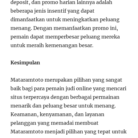
deposit, dan promo harian lainnya adalah
beberapa jenis insentif yang dapat
dimanfaatkan untuk meningkatkan peluang
menang. Dengan memanfaatkan promo ini,
pemain dapat memperbesar peluang mereka
untuk meraih kemenangan besar.
Kesimpulan
Mataramtoto merupakan pilihan yang sangat
baik bagi para pemain judi online yang mencari
situs terpercaya dengan berbagai permainan
menarik dan peluang besar untuk menang.
Keamanan, kenyamanan, dan layanan
pelanggan yang memadai membuat
Mataramtoto menjadi pilihan yang tepat untuk