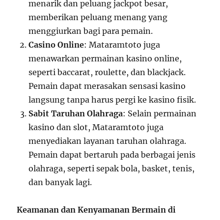
menarik dan peluang jackpot besar,
memberikan peluang menang yang
menggiurkan bagi para pemain.
Casino Online
: Mataramtoto juga
menawarkan permainan kasino online,
seperti baccarat, roulette, dan blackjack.
Pemain dapat merasakan sensasi kasino
langsung tanpa harus pergi ke kasino fisik.
Sabit Taruhan Olahraga
: Selain permainan
kasino dan slot, Mataramtoto juga
menyediakan layanan taruhan olahraga.
Pemain dapat bertaruh pada berbagai jenis
olahraga, seperti sepak bola, basket, tenis,
dan banyak lagi.
Keamanan dan Kenyamanan Bermain di