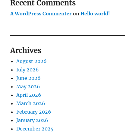
Recent Comments
A WordPress Commenter
on
Hello world!
Archives
August 2026
July 2026
June 2026
May 2026
April 2026
March 2026
February 2026
January 2026
December 2025