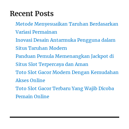
Recent Posts
Metode Menyesuaikan Taruhan Berdasarkan
Variasi Permainan
Inovasi Desain Antarmuka Pengguna dalam
Situs Taruhan Modern
Panduan Pemula Memenangkan Jackpot di
Situs Slot Terpercaya dan Aman
Toto Slot Gacor Modern Dengan Kemudahan
Akses Online
Toto Slot Gacor Terbaru Yang Wajib Dicoba
Pemain Online