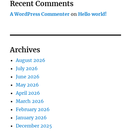
Recent Comments
A WordPress Commenter
on
Hello world!
Archives
August 2026
July 2026
June 2026
May 2026
April 2026
March 2026
February 2026
January 2026
December 2025