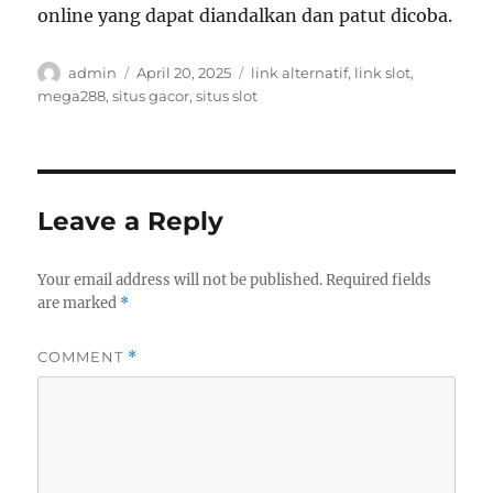
online yang dapat diandalkan dan patut dicoba.
Author
Posted
Tags
admin
April 20, 2025
link alternatif
,
link slot
,
on
mega288
,
situs gacor
,
situs slot
Leave a Reply
Your email address will not be published.
Required fields
are marked
*
COMMENT
*