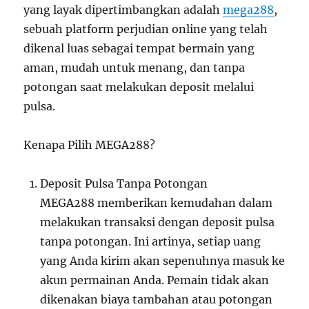
yang layak dipertimbangkan adalah
mega288
,
sebuah platform perjudian online yang telah
dikenal luas sebagai tempat bermain yang
aman, mudah untuk menang, dan tanpa
potongan saat melakukan deposit melalui
pulsa.
Kenapa Pilih MEGA288?
Deposit Pulsa Tanpa Potongan
MEGA288 memberikan kemudahan dalam
melakukan transaksi dengan deposit pulsa
tanpa potongan. Ini artinya, setiap uang
yang Anda kirim akan sepenuhnya masuk ke
akun permainan Anda. Pemain tidak akan
dikenakan biaya tambahan atau potongan