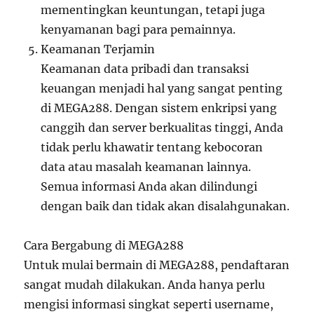
mementingkan keuntungan, tetapi juga
kenyamanan bagi para pemainnya.
Keamanan Terjamin
Keamanan data pribadi dan transaksi
keuangan menjadi hal yang sangat penting
di MEGA288. Dengan sistem enkripsi yang
canggih dan server berkualitas tinggi, Anda
tidak perlu khawatir tentang kebocoran
data atau masalah keamanan lainnya.
Semua informasi Anda akan dilindungi
dengan baik dan tidak akan disalahgunakan.
Cara Bergabung di MEGA288
Untuk mulai bermain di MEGA288, pendaftaran
sangat mudah dilakukan. Anda hanya perlu
mengisi informasi singkat seperti username,