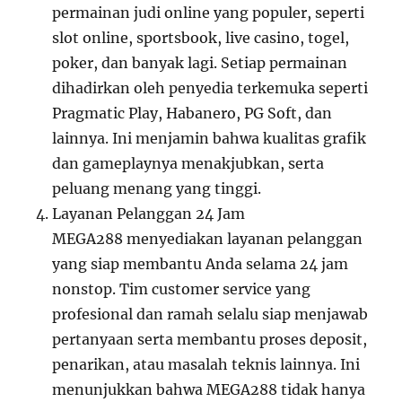
permainan judi online yang populer, seperti
slot online, sportsbook, live casino, togel,
poker, dan banyak lagi. Setiap permainan
dihadirkan oleh penyedia terkemuka seperti
Pragmatic Play, Habanero, PG Soft, dan
lainnya. Ini menjamin bahwa kualitas grafik
dan gameplaynya menakjubkan, serta
peluang menang yang tinggi.
Layanan Pelanggan 24 Jam
MEGA288 menyediakan layanan pelanggan
yang siap membantu Anda selama 24 jam
nonstop. Tim customer service yang
profesional dan ramah selalu siap menjawab
pertanyaan serta membantu proses deposit,
penarikan, atau masalah teknis lainnya. Ini
menunjukkan bahwa MEGA288 tidak hanya