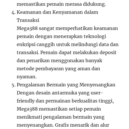
memastikan pemain merasa didukung.
Keamanan dan Kenyamanan dalam
Transaksi
Mega388 sangat memperhatikan keamanan
pemain dengan menerapkan teknologi
enkripsi canggih untuk melindungi data dan
transaksi. Pemain dapat melakukan deposit
dan penarikan menggunakan banyak
metode pembayaran yang aman dan
nyaman.
Pengalaman Bermain yang Menyenangkan
Dengan desain antarmuka yang user-
friendly dan permainan berkualitas tinggi,
Mega388 memastikan setiap pemain
menikmati pengalaman bermain yang
menyenangkan. Grafis menarik dan alur