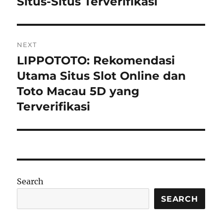
Situs-Situs Terverifikasi
NEXT
LIPPOTOTO: Rekomendasi
Next
post:
Utama Situs Slot Online dan
Toto Macau 5D yang
Terverifikasi
Search
SEARCH