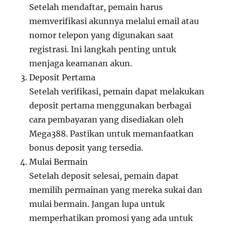
Setelah mendaftar, pemain harus
memverifikasi akunnya melalui email atau
nomor telepon yang digunakan saat
registrasi. Ini langkah penting untuk
menjaga keamanan akun.
Deposit Pertama
Setelah verifikasi, pemain dapat melakukan
deposit pertama menggunakan berbagai
cara pembayaran yang disediakan oleh
Mega388. Pastikan untuk memanfaatkan
bonus deposit yang tersedia.
Mulai Bermain
Setelah deposit selesai, pemain dapat
memilih permainan yang mereka sukai dan
mulai bermain. Jangan lupa untuk
memperhatikan promosi yang ada untuk