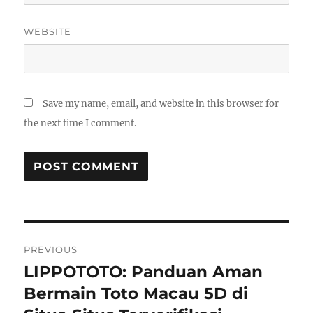
WEBSITE
Save my name, email, and website in this browser for
the next time I comment.
Post
PREVIOUS
navigation
LIPPOTOTO: Panduan Aman
Previous
post:
Bermain Toto Macau 5D di