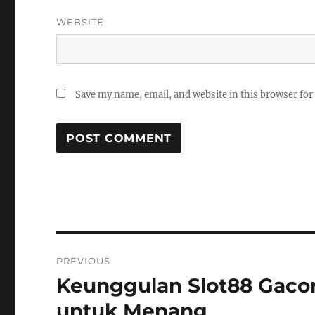
WEBSITE
Save my name, email, and website in this browser for
Post
PREVIOUS
navigation
Keunggulan Slot88 Gaco
Previous
post:
untuk Menang