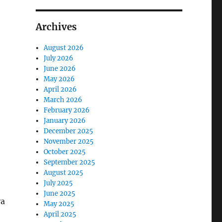
Archives
August 2026
July 2026
June 2026
May 2026
April 2026
March 2026
February 2026
January 2026
December 2025
November 2025
October 2025
September 2025
August 2025
July 2025
June 2025
ya
May 2025
April 2025