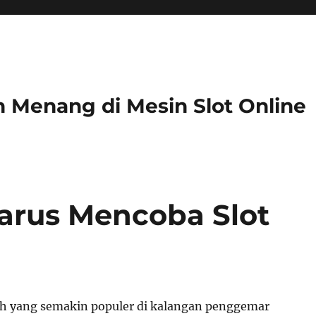
n Menang di Mesin Slot Online
rus Mencoba Slot
ilah yang semakin populer di kalangan penggemar