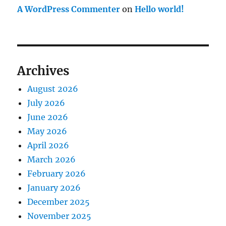
A WordPress Commenter
on
Hello world!
Archives
August 2026
July 2026
June 2026
May 2026
April 2026
March 2026
February 2026
January 2026
December 2025
November 2025