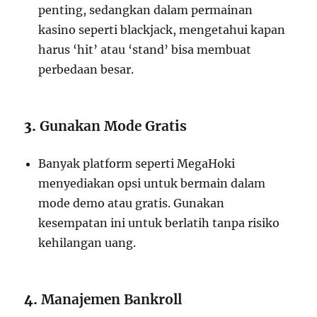
penting, sedangkan dalam permainan
kasino seperti blackjack, mengetahui kapan
harus ‘hit’ atau ‘stand’ bisa membuat
perbedaan besar.
3.
Gunakan Mode Gratis
Banyak platform seperti MegaHoki
menyediakan opsi untuk bermain dalam
mode demo atau gratis. Gunakan
kesempatan ini untuk berlatih tanpa risiko
kehilangan uang.
4.
Manajemen Bankroll