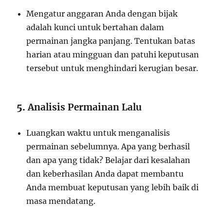
Mengatur anggaran Anda dengan bijak
adalah kunci untuk bertahan dalam
permainan jangka panjang. Tentukan batas
harian atau mingguan dan patuhi keputusan
tersebut untuk menghindari kerugian besar.
5.
Analisis Permainan Lalu
Luangkan waktu untuk menganalisis
permainan sebelumnya. Apa yang berhasil
dan apa yang tidak? Belajar dari kesalahan
dan keberhasilan Anda dapat membantu
Anda membuat keputusan yang lebih baik di
masa mendatang.