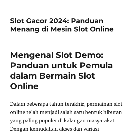
Slot Gacor 2024: Panduan
Menang di Mesin Slot Online
Mengenal Slot Demo:
Panduan untuk Pemula
dalam Bermain Slot
Online
Dalam beberapa tahun terakhir, permainan slot
online telah menjadi salah satu bentuk hiburan
yang paling populer di kalangan masyarakat.
Dengan kemudahan akses dan variasi