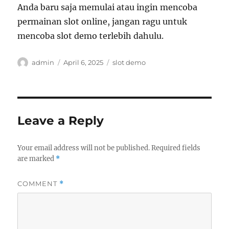
Anda baru saja memulai atau ingin mencoba
permainan slot online, jangan ragu untuk
mencoba slot demo terlebih dahulu.
Author
Posted
Tags
admin
April 6, 2025
slot demo
on
Leave a Reply
Your email address will not be published.
Required fields
are marked
*
COMMENT
*