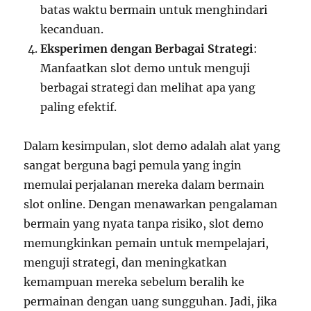
batas waktu bermain untuk menghindari
kecanduan.
Eksperimen dengan Berbagai Strategi
:
Manfaatkan slot demo untuk menguji
berbagai strategi dan melihat apa yang
paling efektif.
Dalam kesimpulan, slot demo adalah alat yang
sangat berguna bagi pemula yang ingin
memulai perjalanan mereka dalam bermain
slot online. Dengan menawarkan pengalaman
bermain yang nyata tanpa risiko, slot demo
memungkinkan pemain untuk mempelajari,
menguji strategi, dan meningkatkan
kemampuan mereka sebelum beralih ke
permainan dengan uang sungguhan. Jadi, jika