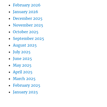
February 2026
January 2026
December 2025
November 2025
October 2025
September 2025
August 2025
July 2025
June 2025
May 2025
April 2025
March 2025
February 2025
January 2025