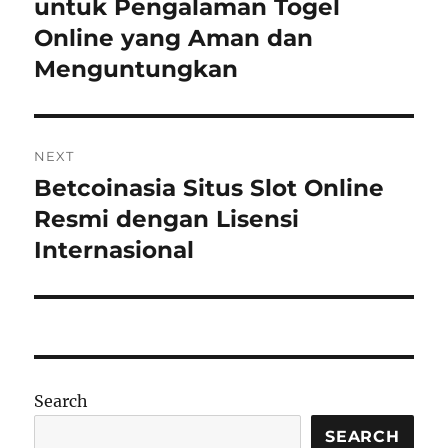
post:
untuk Pengalaman Togel
Online yang Aman dan
Menguntungkan
NEXT
Betcoinasia Situs Slot Online
Next
post:
Resmi dengan Lisensi
Internasional
Search
SEARCH