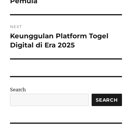
Pemula
NEXT
Keunggulan Platform Togel
Next
post:
Digital di Era 2025
Search
SEARCH