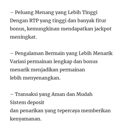
– Peluang Menang yang Lebih Tinggi
Dengan RTP yang tinggi dan banyak fitur
bonus, kemungkinan mendapatkan jackpot
meningkat.
– Pengalaman Bermain yang Lebih Menarik
Variasi permainan lengkap dan bonus
menarik menjadikan permainan
lebih menyenangkan.
– Transaksi yang Aman dan Mudah
Sistem deposit
dan penarikan yang tepercaya memberikan
kenyamanan.