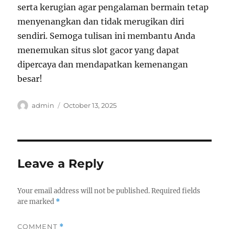
serta kerugian agar pengalaman bermain tetap
menyenangkan dan tidak merugikan diri
sendiri. Semoga tulisan ini membantu Anda
menemukan situs slot gacor yang dapat
dipercaya dan mendapatkan kemenangan
besar!
Author
Posted
admin
October 13, 2025
on
Leave a Reply
Your email address will not be published.
Required fields
are marked
*
COMMENT
*