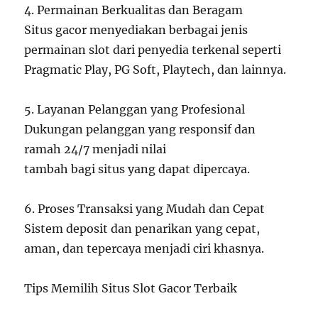
4. Permainan Berkualitas dan Beragam
Situs gacor menyediakan berbagai jenis
permainan slot dari penyedia terkenal seperti
Pragmatic Play, PG Soft, Playtech, dan lainnya.
5. Layanan Pelanggan yang Profesional
Dukungan pelanggan yang responsif dan
ramah 24/7 menjadi nilai
tambah bagi situs yang dapat dipercaya.
6. Proses Transaksi yang Mudah dan Cepat
Sistem deposit dan penarikan yang cepat,
aman, dan tepercaya menjadi ciri khasnya.
Tips Memilih Situs Slot Gacor Terbaik