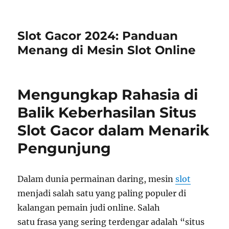
Slot Gacor 2024: Panduan
Menang di Mesin Slot Online
Mengungkap Rahasia di
Balik Keberhasilan Situs
Slot Gacor dalam Menarik
Pengunjung
Dalam dunia permainan daring, mesin
slot
menjadi salah satu yang paling populer di
kalangan pemain judi online. Salah
satu frasa yang sering terdengar adalah “situs