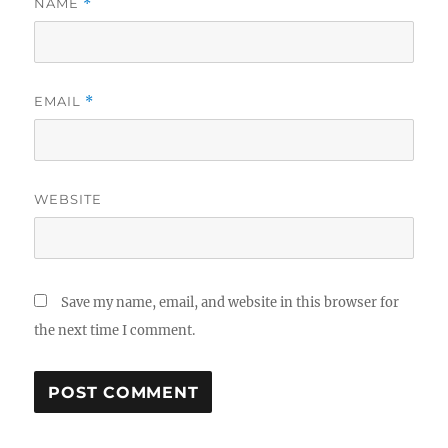
NAME
*
EMAIL
*
WEBSITE
Save my name, email, and website in this browser for
the next time I comment.