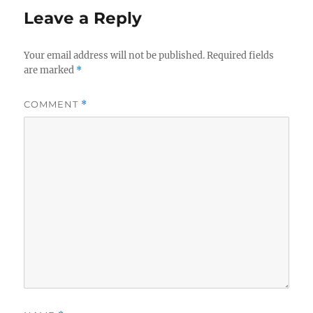
Leave a Reply
Your email address will not be published.
Required fields
are marked
*
COMMENT
*