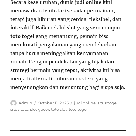
Secara keseluruhan, dunia
judi online
kini
menawarkan lebih dari sekadar permainan,
tetapi juga hiburan yang cerdas, fleksibel, dan
interaktif. Baik melalui
slot
yang seru maupun
toto togel
yang menantang, pemain bisa
menikmati pengalaman yang mendebarkan
tanpa harus meninggalkan kenyamanan
rumah. Dengan pendekatan yang bijak dan
strategi bermain yang tepat, aktivitas ini bisa
menjadi alternatif hiburan modern yang
menyenangkan dan menantang bagi siapa saja.
Author
Posted
Tags
admin
October 11, 2025
judi online
,
situs togel
,
on
situs toto
,
slot gacor
,
toto slot
,
toto togel