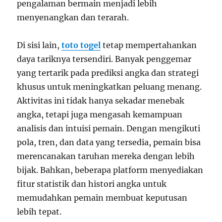
pengalaman bermain menjadi lebih
menyenangkan dan terarah.
Di sisi lain,
toto togel
tetap mempertahankan
daya tariknya tersendiri. Banyak penggemar
yang tertarik pada prediksi angka dan strategi
khusus untuk meningkatkan peluang menang.
Aktivitas ini tidak hanya sekadar menebak
angka, tetapi juga mengasah kemampuan
analisis dan intuisi pemain. Dengan mengikuti
pola, tren, dan data yang tersedia, pemain bisa
merencanakan taruhan mereka dengan lebih
bijak. Bahkan, beberapa platform menyediakan
fitur statistik dan histori angka untuk
memudahkan pemain membuat keputusan
lebih tepat.