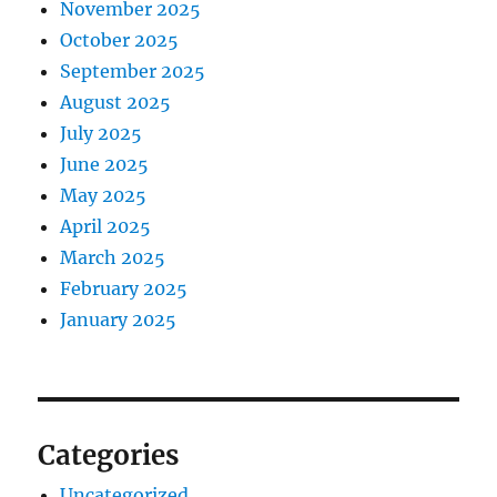
November 2025
October 2025
September 2025
August 2025
July 2025
June 2025
May 2025
April 2025
March 2025
February 2025
January 2025
Categories
Uncategorized