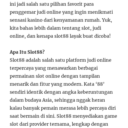
ini jadi salah satu pilihan favorit para
penggemar judi online yang ingin menikmati
sensasi kasino dari kenyamanan rumah. Yuk,
kita bahas lebih dalam tentang slot, judi
online, dan kenapa slot88 layak buat dicoba!
Apa Itu Slot88?
Slot88 adalah salah satu platform judi online
terpercaya yang menawarkan berbagai
permainan slot online dengan tampilan
menarik dan fitur yang modern. Kata ‘88’
sendiri identik dengan angka keberuntungan
dalam budaya Asia, sehingga nggak heran
kalau banyak pemain merasa lebih percaya diri
saat bermain di sini. Slot88 menyediakan game
slot dari provider ternama, lengkap dengan