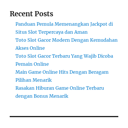
Recent Posts
Panduan Pemula Memenangkan Jackpot di
Situs Slot Terpercaya dan Aman
Toto Slot Gacor Modern Dengan Kemudahan
Akses Online
Toto Slot Gacor Terbaru Yang Wajib Dicoba
Pemain Online
Main Game Online Hits Dengan Beragam
Pilihan Menarik
Rasakan Hiburan Game Online Terbaru
dengan Bonus Menarik