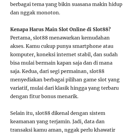
berbagai tema yang bikin suasana makin hidup
dan nggak monoton.
Kenapa Harus Main Slot Online di Slot88?
Pertama, slot88 menawarkan kemudahan
akses. Kamu cukup punya smartphone atau
komputer, koneksi internet stabil, dan sudah
bisa mulai bermain kapan saja dan di mana
saja. Kedua, dari segi permainan, slot88
menyediakan berbagai pilihan game slot yang
variatif, mulai dari klasik hingga yang terbaru
dengan fitur bonus menarik.
Selain itu, slot88 dikenal dengan sistem
keamanan yang terjamin. Jadi, data dan
transaksi kamu aman, nggak perlu khawatir