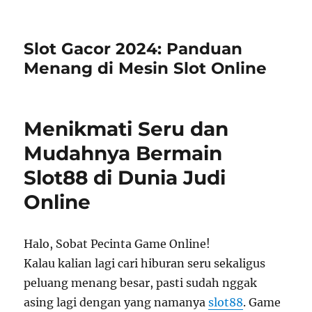
Slot Gacor 2024: Panduan
Menang di Mesin Slot Online
Menikmati Seru dan
Mudahnya Bermain
Slot88 di Dunia Judi
Online
Halo, Sobat Pecinta Game Online!
Kalau kalian lagi cari hiburan seru sekaligus
peluang menang besar, pasti sudah nggak
asing lagi dengan yang namanya
slot88
. Game