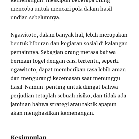
kemenangan, meskipun beberapa orang
mencoba untuk mencari pola dalam hasil
undian sebelumnya.
Ngawitoto, dalam banyak hal, lebih merupakan
bentuk hiburan dan kegiatan sosial di kalangan
pemainnya. Sebagian orang merasa bahwa
bermain togel dengan cara tertentu, seperti
ngawitoto, dapat memberikan rasa lebih aman
dan mengurangi kecemasan saat menunggu
hasil. Namun, penting untuk diingat bahwa
perjudian tetaplah sebuah risiko, dan tidak ada
jaminan bahwa strategi atau taktik apapun
akan menghasilkan kemenangan.
Kesimpulan