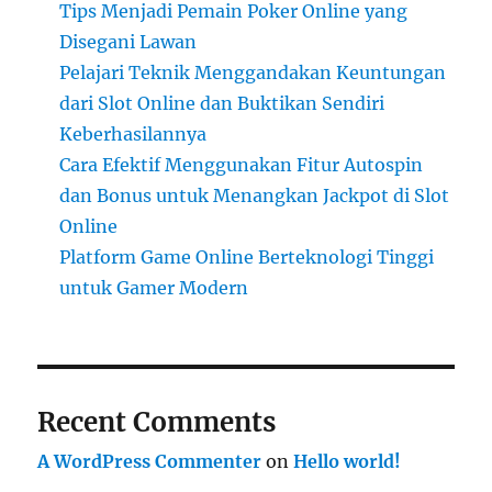
Tips Menjadi Pemain Poker Online yang
Disegani Lawan
Pelajari Teknik Menggandakan Keuntungan
dari Slot Online dan Buktikan Sendiri
Keberhasilannya
Cara Efektif Menggunakan Fitur Autospin
dan Bonus untuk Menangkan Jackpot di Slot
Online
Platform Game Online Berteknologi Tinggi
untuk Gamer Modern
Recent Comments
A WordPress Commenter
on
Hello world!