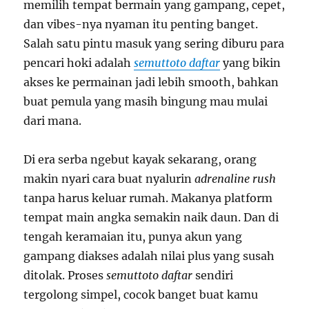
memilih tempat bermain yang gampang, cepet,
dan vibes-nya nyaman itu penting banget.
Salah satu pintu masuk yang sering diburu para
pencari hoki adalah
semuttoto daftar
yang bikin
akses ke permainan jadi lebih smooth, bahkan
buat pemula yang masih bingung mau mulai
dari mana.
Di era serba ngebut kayak sekarang, orang
makin nyari cara buat nyalurin
adrenaline rush
tanpa harus keluar rumah. Makanya platform
tempat main angka semakin naik daun. Dan di
tengah keramaian itu, punya akun yang
gampang diakses adalah nilai plus yang susah
ditolak. Proses
semuttoto daftar
sendiri
tergolong simpel, cocok banget buat kamu