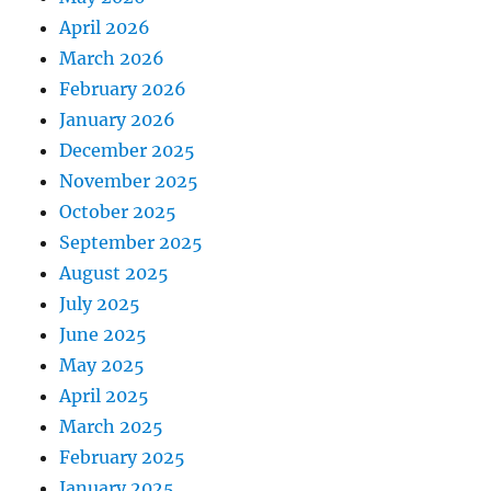
April 2026
March 2026
February 2026
January 2026
December 2025
November 2025
October 2025
September 2025
August 2025
July 2025
June 2025
May 2025
April 2025
March 2025
February 2025
January 2025