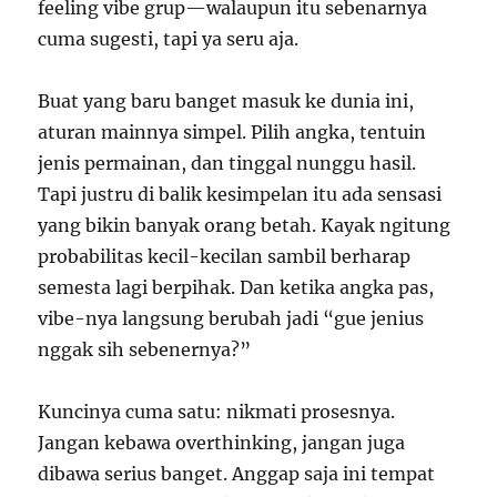
feeling vibe grup—walaupun itu sebenarnya
cuma sugesti, tapi ya seru aja.
Buat yang baru banget masuk ke dunia ini,
aturan mainnya simpel. Pilih angka, tentuin
jenis permainan, dan tinggal nunggu hasil.
Tapi justru di balik kesimpelan itu ada sensasi
yang bikin banyak orang betah. Kayak ngitung
probabilitas kecil-kecilan sambil berharap
semesta lagi berpihak. Dan ketika angka pas,
vibe-nya langsung berubah jadi “gue jenius
nggak sih sebenernya?”
Kuncinya cuma satu: nikmati prosesnya.
Jangan kebawa overthinking, jangan juga
dibawa serius banget. Anggap saja ini tempat