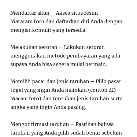
Mendaftar akun – Akses situs resmi
MataramToto dan daftarkan diri Anda dengan
mengisi formulir yang tersedia.
Melakukan setoran – Lakukan setoran
menggunakan metode pembayaran yang ada
supaya Anda bisa segera mulai bermain.
Memilih pasar dan jenis taruhan – Pilih pasar
togel yang ingin Anda mainkan (contoh 4D
Macau Toto) dan tentukan jenis taruhan serta
angka yang ingin Anda pasang.
Mengonfirmasi taruhan – Pastikan bahwa
taruhan yang Anda pilih sudah benar sebelum