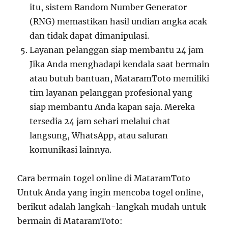
itu, sistem Random Number Generator
(RNG) memastikan hasil undian angka acak
dan tidak dapat dimanipulasi.
Layanan pelanggan siap membantu 24 jam
Jika Anda menghadapi kendala saat bermain
atau butuh bantuan, MataramToto memiliki
tim layanan pelanggan profesional yang
siap membantu Anda kapan saja. Mereka
tersedia 24 jam sehari melalui chat
langsung, WhatsApp, atau saluran
komunikasi lainnya.
Cara bermain togel online di MataramToto
Untuk Anda yang ingin mencoba togel online,
berikut adalah langkah-langkah mudah untuk
bermain di MataramToto: