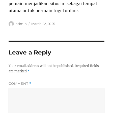
pemain menjadikan situs ini sebagai tempat
utama untuk bermain togel online.
Author
Posted
admin
March 22, 2025
on
Leave a Reply
Your email address will not be published.
Required fields
are marked
*
COMMENT
*