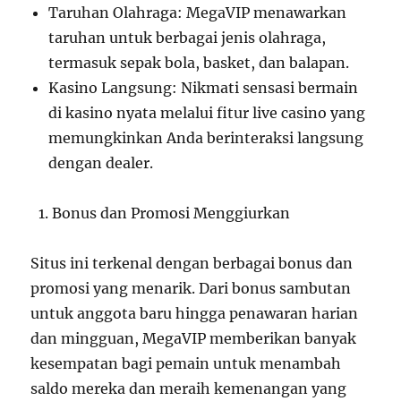
Taruhan Olahraga: MegaVIP menawarkan
taruhan untuk berbagai jenis olahraga,
termasuk sepak bola, basket, dan balapan.
Kasino Langsung: Nikmati sensasi bermain
di kasino nyata melalui fitur live casino yang
memungkinkan Anda berinteraksi langsung
dengan dealer.
Bonus dan Promosi Menggiurkan
Situs ini terkenal dengan berbagai bonus dan
promosi yang menarik. Dari bonus sambutan
untuk anggota baru hingga penawaran harian
dan mingguan, MegaVIP memberikan banyak
kesempatan bagi pemain untuk menambah
saldo mereka dan meraih kemenangan yang