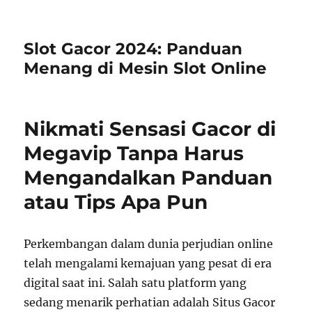
Slot Gacor 2024: Panduan
Menang di Mesin Slot Online
Nikmati Sensasi Gacor di
Megavip Tanpa Harus
Mengandalkan Panduan
atau Tips Apa Pun
Perkembangan dalam dunia perjudian online
telah mengalami kemajuan yang pesat di era
digital saat ini. Salah satu platform yang
sedang menarik perhatian adalah Situs Gacor