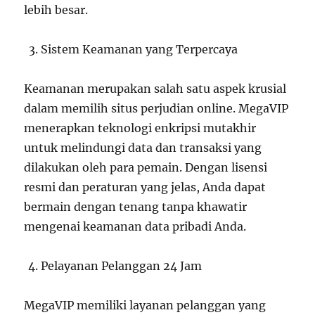
lebih besar.
Sistem Keamanan yang Terpercaya
Keamanan merupakan salah satu aspek krusial
dalam memilih situs perjudian online. MegaVIP
menerapkan teknologi enkripsi mutakhir
untuk melindungi data dan transaksi yang
dilakukan oleh para pemain. Dengan lisensi
resmi dan peraturan yang jelas, Anda dapat
bermain dengan tenang tanpa khawatir
mengenai keamanan data pribadi Anda.
Pelayanan Pelanggan 24 Jam
MegaVIP memiliki layanan pelanggan yang