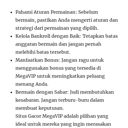
Pahami Aturan Permainan: Sebelum
bermain, pastikan Anda mengerti aturan dan
strategi dari permainan yang dipilih.
Kelola Bankroll dengan Baik: Tetapkan batas
anggaran bermain dan jangan pernah
melebihi batas tersebut.
Manfaatkan Bonus: Jangan ragu untuk
menggunakan bonus yang tersedia di
MegaVIP untuk meningkatkan peluang
menang Anda.
Bermain dengan Sabar: Judi membutuhkan
kesabaran. Jangan terburu-buru dalam
membuat keputusan.
Situs Gacor MegaVIP adalah pilihan yang
ideal untuk mereka yang ingin merasakan