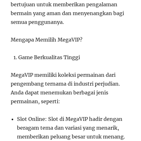
bertujuan untuk memberikan pengalaman
bermain yang aman dan menyenangkan bagi
semua penggunanya.
Mengapa Memilih MegaVIP?
Game Berkualitas Tinggi
MegaVIP memiliki koleksi permainan dari
pengembang ternama di industri perjudian.
Anda dapat menemukan berbagai jenis
permainan, seperti:
Slot Online: Slot di MegaVIP hadir dengan
beragam tema dan variasi yang menarik,
memberikan peluang besar untuk menang.