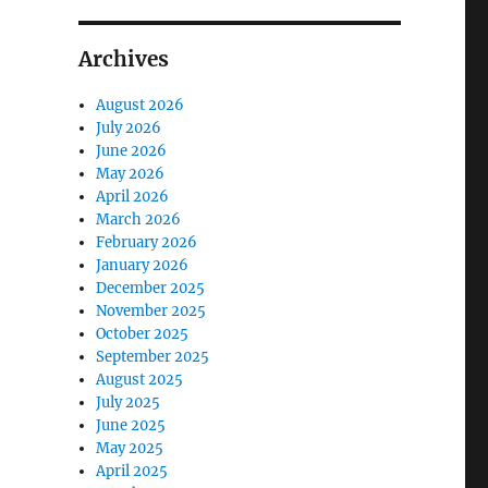
Archives
August 2026
July 2026
June 2026
May 2026
April 2026
March 2026
February 2026
January 2026
December 2025
November 2025
October 2025
September 2025
August 2025
July 2025
June 2025
May 2025
April 2025