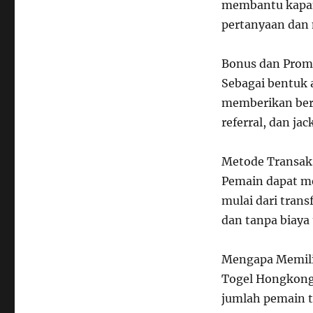
membantu kapan 
pertanyaan dan 
Bonus dan Prom
Sebagai bentuk 
memberikan berb
referral, dan ja
Metode Transak
Pemain dapat me
mulai dari trans
dan tanpa biaya
Mengapa Memili
Togel Hongkong 
jumlah pemain t