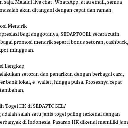
saja. Melalui live chat, WhatsApp, atau email, semua
masalah akan ditangani dengan cepat dan ramah.
osi Menarik
apresiasi bagi anggotanya, SEDAPTOGEL secara rutin
agai promosi menarik seperti bonus setoran, cashback
ckpot mingguan.
si Lengkap
lakukan setoran dan penarikan dengan berbagai cara,
fer bank lokal, e-wallet, hingga pulsa. Prosesnya cepat
 tambahan.
h Togel HK di SEDAPTOGEL?
adalah salah satu jenis togel paling terkenal dengan
erbanyak di Indonesia. Pasaran HK dikenal memiliki jam