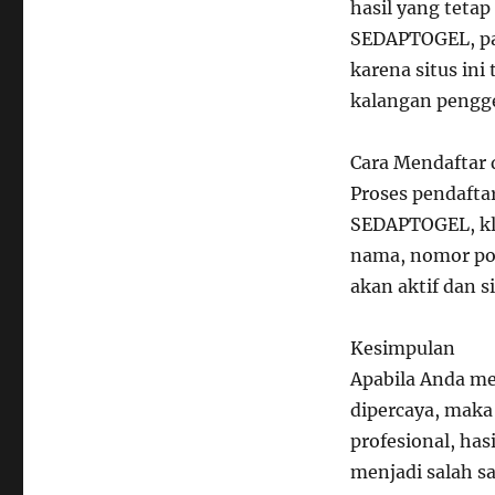
hasil yang teta
SEDAPTOGEL, pa
karena situs ini
kalangan pengge
Cara Mendaftar
Proses pendafta
SEDAPTOGEL, kli
nama, nomor pon
akan aktif dan 
Kesimpulan
Apabila Anda me
dipercaya, maka
profesional, ha
menjadi salah sa