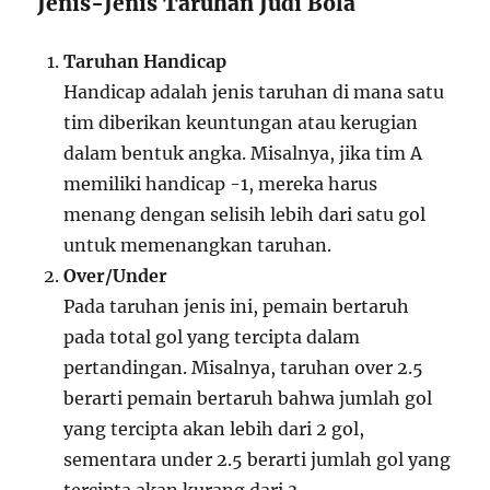
Jenis-Jenis Taruhan Judi Bola
Taruhan Handicap
Handicap adalah jenis taruhan di mana satu
tim diberikan keuntungan atau kerugian
dalam bentuk angka. Misalnya, jika tim A
memiliki handicap -1, mereka harus
menang dengan selisih lebih dari satu gol
untuk memenangkan taruhan.
Over/Under
Pada taruhan jenis ini, pemain bertaruh
pada total gol yang tercipta dalam
pertandingan. Misalnya, taruhan over 2.5
berarti pemain bertaruh bahwa jumlah gol
yang tercipta akan lebih dari 2 gol,
sementara under 2.5 berarti jumlah gol yang