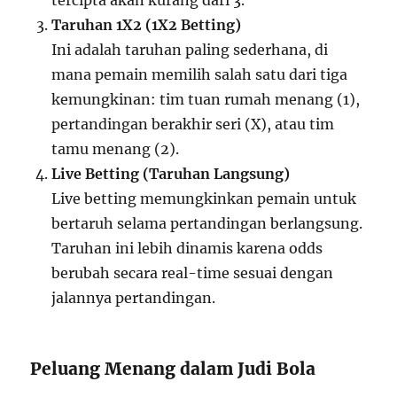
tercipta akan kurang dari 3.
Taruhan 1X2 (1X2 Betting)
Ini adalah taruhan paling sederhana, di
mana pemain memilih salah satu dari tiga
kemungkinan: tim tuan rumah menang (1),
pertandingan berakhir seri (X), atau tim
tamu menang (2).
Live Betting (Taruhan Langsung)
Live betting memungkinkan pemain untuk
bertaruh selama pertandingan berlangsung.
Taruhan ini lebih dinamis karena odds
berubah secara real-time sesuai dengan
jalannya pertandingan.
Peluang Menang dalam Judi Bola