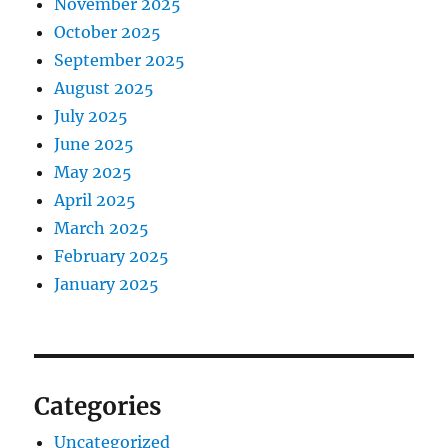
November 2025
October 2025
September 2025
August 2025
July 2025
June 2025
May 2025
April 2025
March 2025
February 2025
January 2025
Categories
Uncategorized