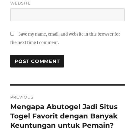
WEBSITE
Save my name, email, and website in this browser for
the next time I comment.
Post
PREVIOUS
navigation
Mengapa Abutogel Jadi Situs
Previous
post:
Togel Favorit dengan Banyak
Keuntungan untuk Pemain?