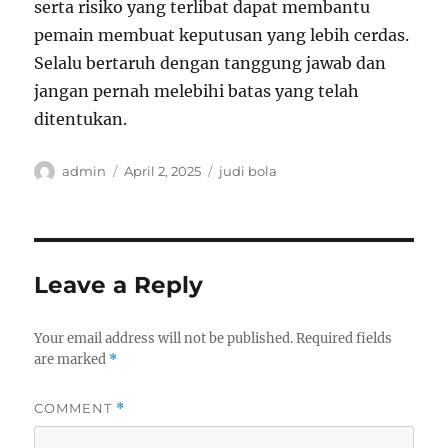
serta risiko yang terlibat dapat membantu
pemain membuat keputusan yang lebih cerdas.
Selalu bertaruh dengan tanggung jawab dan
jangan pernah melebihi batas yang telah
ditentukan.
Author
Posted
Tags
admin
April 2, 2025
judi bola
on
Leave a Reply
Your email address will not be published.
Required fields
are marked
*
COMMENT
*