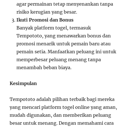
agar permainan tetap menyenankan tanpa
risiko kerugian yang besar.
Ikuti Promosi dan Bonus
Banyak platform togel, termasuk
Tempototo, yang menawarkan bonus dan
promosi menarik untuk pemain baru atau
pemain setia. Manfaatkan peluang ini untuk
memperbesar peluang menang tanpa
menambah beban biaya.
Kesimpulan
Tempototo adalah pilihan terbaik bagi mereka
yang mencari platform togel online yang aman,
mudah digunakan, dan memberikan peluang
besar untuk menang. Dengan memahami cara