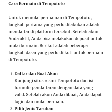
Cara Bermain di Tempototo
Untuk memulai permainan di Tempototo,
langkah pertama yang perlu dilakukan adalah
mendaftar di platform tersebut. Setelah akun
Anda aktif, Anda bisa melakukan deposit untuk
mulai bermain. Berikut adalah beberapa
langkah dasar yang perlu diikuti untuk bermain
di Tempototo:
Daftar dan Buat Akun
Kunjungi situs resmi Tempototo dan isi
formulir pendaftaran dengan data yang
valid. Setelah akun Anda dibuat, Anda dapat
login dan mulai bermain.
Pilih Jenis Taruhan