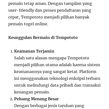
pemain tetap aman. Dengan tampilan yang
user-friendly dan proses pendaftaran yang
cepat, Tempototo menjadi pilihan banyak
pemain togel online.
Keunggulan Bermain di Tempototo
Keamanan Terjamin
Salah satu alasan mengapa Tempototo
menjadi pilihan utama adalah karena sistem
keamanannya yang sangat ketat. Platform
ini menggunakan teknologi enkripsi terbaru
untuk melindungi data pribadi dan transaksi
keuangan pemain.
Peluang Menang Besar
Dengan berbagai jenis taruhan yang