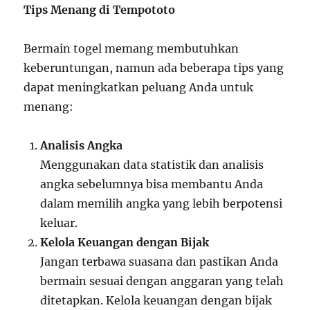
Tips Menang di Tempototo
Bermain togel memang membutuhkan
keberuntungan, namun ada beberapa tips yang
dapat meningkatkan peluang Anda untuk
menang:
Analisis Angka
Menggunakan data statistik dan analisis
angka sebelumnya bisa membantu Anda
dalam memilih angka yang lebih berpotensi
keluar.
Kelola Keuangan dengan Bijak
Jangan terbawa suasana dan pastikan Anda
bermain sesuai dengan anggaran yang telah
ditetapkan. Kelola keuangan dengan bijak