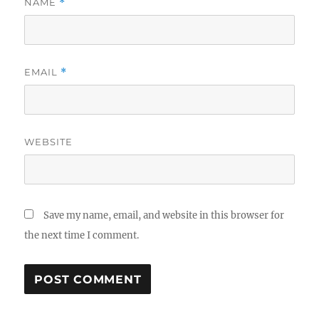
NAME
*
EMAIL
*
WEBSITE
Save my name, email, and website in this browser for
the next time I comment.