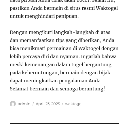
data pribadi Anda tidak akan bocor. Selain itu,
pastikan Anda bermain di situs resmi Waktogel
untuk menghindari penipuan.
Dengan mengikuti langkah-langkah di atas
dan memanfaatkan tips yang diberikan, Anda
bisa menikmati permainan di Waktogel dengan
lebih percaya diri dan nyaman. Ingatlah bahwa
meski kemenangan dalam togel bergantung
pada keberuntungan, bermain dengan bijak
dapat meningkatkan pengalaman Anda.
Selamat bermain dan semoga beruntung!
Author
Posted
Tags
admin
April 23, 2025
waktogel
on