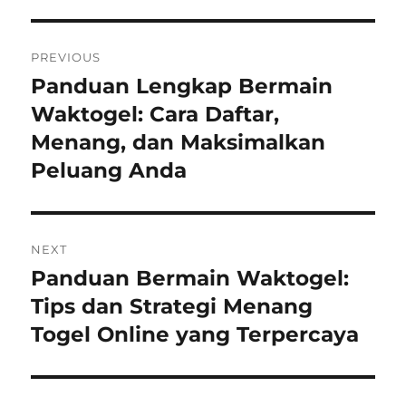
Post
PREVIOUS
navigation
Panduan Lengkap Bermain
Previous
post:
Waktogel: Cara Daftar,
Menang, dan Maksimalkan
Peluang Anda
NEXT
Panduan Bermain Waktogel:
Next
post:
Tips dan Strategi Menang
Togel Online yang Terpercaya