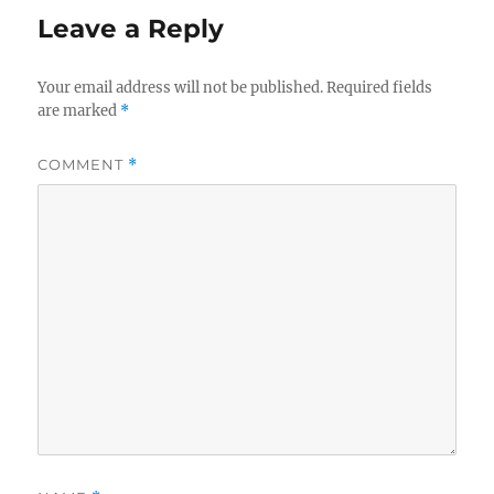
Leave a Reply
Your email address will not be published.
Required fields
are marked
*
COMMENT
*