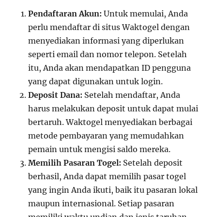
Pendaftaran Akun:
Untuk memulai, Anda
perlu mendaftar di situs Waktogel dengan
menyediakan informasi yang diperlukan
seperti email dan nomor telepon. Setelah
itu, Anda akan mendapatkan ID pengguna
yang dapat digunakan untuk login.
Deposit Dana:
Setelah mendaftar, Anda
harus melakukan deposit untuk dapat mulai
bertaruh. Waktogel menyediakan berbagai
metode pembayaran yang memudahkan
pemain untuk mengisi saldo mereka.
Memilih Pasaran Togel:
Setelah deposit
berhasil, Anda dapat memilih pasar togel
yang ingin Anda ikuti, baik itu pasaran lokal
maupun internasional. Setiap pasaran