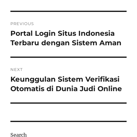
Post
PREVIOUS
navigation
Portal Login Situs Indonesia
Previous
post:
Terbaru dengan Sistem Aman
NEXT
Keunggulan Sistem Verifikasi
Next
post:
Otomatis di Dunia Judi Online
Search