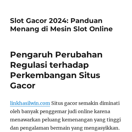
Slot Gacor 2024: Panduan
Menang di Mesin Slot Online
Pengaruh Perubahan
Regulasi terhadap
Perkembangan Situs
Gacor
linkhasilwin.com
Situs gacor semakin diminati
oleh banyak penggemar judi online karena
menawarkan peluang kemenangan yang tinggi
dan pengalaman bermain yang mengasyikkan.