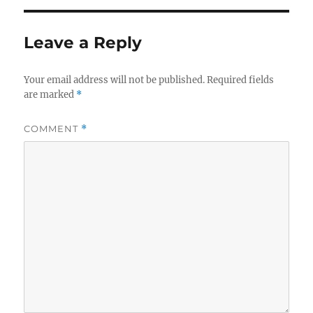
Leave a Reply
Your email address will not be published.
Required fields
are marked
*
COMMENT
*