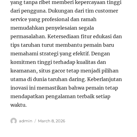
yang tanpa ribet memberi kepercayaan tinggi
dari pengguna. Dukungan dari tim customer
service yang profesional dan ramah
memudahkan penyelesaian segala
permasalahan. Ketersediaan fitur edukasi dan
tips taruhan turut membantu pemain baru
memahami strategi yang efektif. Dengan
komitmen tinggi terhadap kualitas dan
keamanan, situs gacor tetap menjadi pilihan
utama di dunia taruhan daring. Keberlanjutan
inovasi ini memastikan bahwa pemain tetap
mendapatkan pengalaman terbaik setiap
waktu.
Author
Posted
admin
March 8, 2026
on