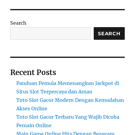
Search
SEARCH
Recent Posts
Panduan Pemula Memenangkan Jackpot di
Situs Slot Terpercaya dan Aman
Toto Slot Gacor Modern Dengan Kemudahan
Akses Online
Toto Slot Gacor Terbaru Yang Wajib Dicoba
Pemain Online
Main Game Online Hits Dengan Beragam