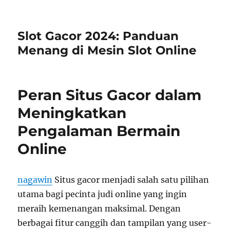
Slot Gacor 2024: Panduan
Menang di Mesin Slot Online
Peran Situs Gacor dalam
Meningkatkan
Pengalaman Bermain
Online
nagawin
Situs gacor menjadi salah satu pilihan
utama bagi pecinta judi online yang ingin
meraih kemenangan maksimal. Dengan
berbagai fitur canggih dan tampilan yang user-