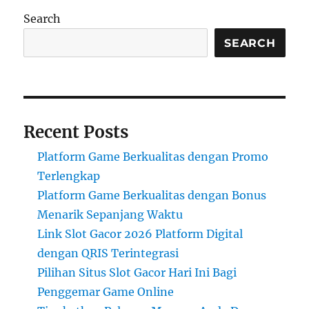
Search
SEARCH
Recent Posts
Platform Game Berkualitas dengan Promo
Terlengkap
Platform Game Berkualitas dengan Bonus
Menarik Sepanjang Waktu
Link Slot Gacor 2026 Platform Digital
dengan QRIS Terintegrasi
Pilihan Situs Slot Gacor Hari Ini Bagi
Penggemar Game Online