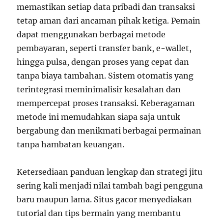
memastikan setiap data pribadi dan transaksi
tetap aman dari ancaman pihak ketiga. Pemain
dapat menggunakan berbagai metode
pembayaran, seperti transfer bank, e-wallet,
hingga pulsa, dengan proses yang cepat dan
tanpa biaya tambahan. Sistem otomatis yang
terintegrasi meminimalisir kesalahan dan
mempercepat proses transaksi. Keberagaman
metode ini memudahkan siapa saja untuk
bergabung dan menikmati berbagai permainan
tanpa hambatan keuangan.
Ketersediaan panduan lengkap dan strategi jitu
sering kali menjadi nilai tambah bagi pengguna
baru maupun lama. Situs gacor menyediakan
tutorial dan tips bermain yang membantu