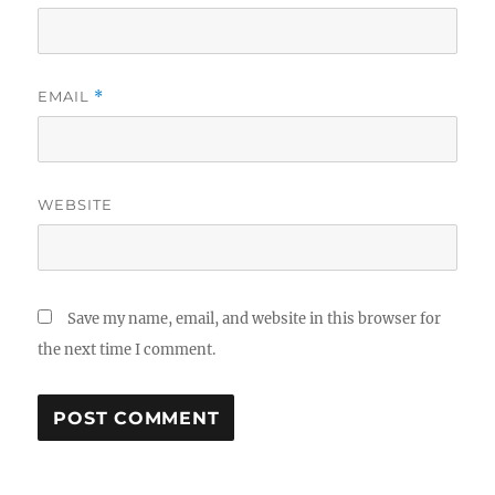
EMAIL
*
WEBSITE
Save my name, email, and website in this browser for
the next time I comment.