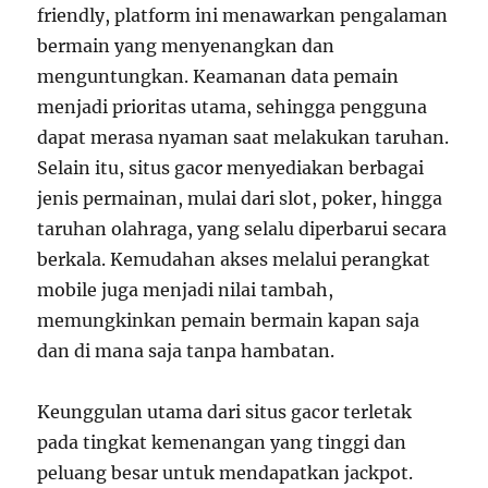
friendly, platform ini menawarkan pengalaman
bermain yang menyenangkan dan
menguntungkan. Keamanan data pemain
menjadi prioritas utama, sehingga pengguna
dapat merasa nyaman saat melakukan taruhan.
Selain itu, situs gacor menyediakan berbagai
jenis permainan, mulai dari slot, poker, hingga
taruhan olahraga, yang selalu diperbarui secara
berkala. Kemudahan akses melalui perangkat
mobile juga menjadi nilai tambah,
memungkinkan pemain bermain kapan saja
dan di mana saja tanpa hambatan.
Keunggulan utama dari situs gacor terletak
pada tingkat kemenangan yang tinggi dan
peluang besar untuk mendapatkan jackpot.