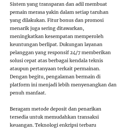
Sistem yang transparan dan adil membuat
pemain merasa yakin dalam setiap taruhan
yang dilakukan. Fitur bonus dan promosi
menarik juga sering ditawarkan,
meningkatkan kesempatan memperoleh
keuntungan berlipat. Dukungan layanan
pelanggan yang responsif 24/7 memberikan
solusi cepat atas berbagai kendala teknis
ataupun pertanyaan terkait permainan.
Dengan begitu, pengalaman bermain di
platform ini menjadi lebih menyenangkan dan
penuh manfaat.
Beragam metode deposit dan penarikan
tersedia untuk memudahkan transaksi
keuangan. Teknologi enkripsi terbaru