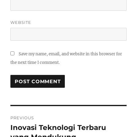
WEBSITE
Save my name, email, and website in this browser for
the next time I comment.
Post
PREVIOUS
navigation
Inovasi Teknologi Terbaru
Previous
post: