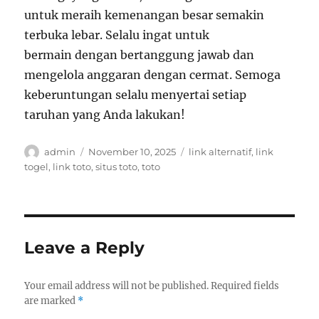
untuk meraih kemenangan besar semakin
terbuka lebar. Selalu ingat untuk
bermain dengan bertanggung jawab dan
mengelola anggaran dengan cermat. Semoga
keberuntungan selalu menyertai setiap
taruhan yang Anda lakukan!
Author
Posted
Tags
admin
November 10, 2025
link alternatif
,
link
on
togel
,
link toto
,
situs toto
,
toto
Leave a Reply
Your email address will not be published.
Required fields
are marked
*