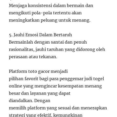
Menjaga konsistensi dalam bermain dan
mengikuti pola-pola tertentu akan
meningkatkan peluang untuk menang.
5. Jauhi Emosi Dalam Bertaruh
Bermainlah dengan santai dan penuh
rasionalitas, jauhi taruhan yang didorong oleh
perasaan atau tekanan.
Platform toto gacor menjadi
pilihan favorit bagi para penggemar judi togel
online yang mengincar kesempatan menang
besar dan layanan yang dapat
diandalkan. Dengan
memilih platform yang sesuai dan menerapkan
strategi yang efektif, kemungkinan