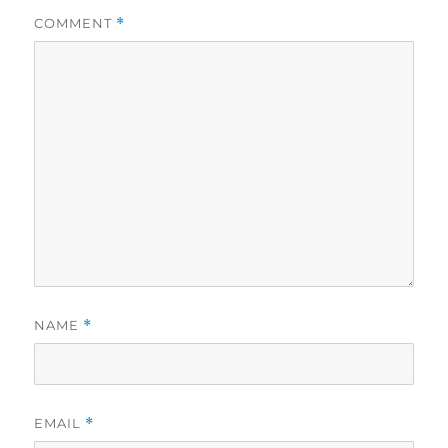
COMMENT
*
NAME
*
EMAIL
*