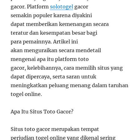
gacor. Platform
solotogel
gacor
semakin populer karena diyakini
dapat memberikan kemenangan secara
teratur dan kesempatan besar bagi
para pemainnya. Artikel ini
akan menguraikan secara mendetail
mengenai apa itu platform toto
gacor, kelebihannya, cara memilih situs yang
dapat dipercaya, serta saran untuk
meningkatkan peluang menang dalam taruhan
togel online.
Apa Itu Situs Toto Gacor?
Situs toto gacor merupakan tempat
perjudian togel online yang dikenal sering