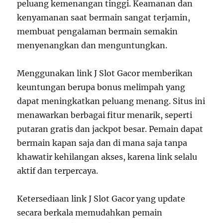
peluang kemenangan tinggi. Keamanan dan
kenyamanan saat bermain sangat terjamin,
membuat pengalaman bermain semakin
menyenangkan dan menguntungkan.
Menggunakan link J Slot Gacor memberikan
keuntungan berupa bonus melimpah yang
dapat meningkatkan peluang menang. Situs ini
menawarkan berbagai fitur menarik, seperti
putaran gratis dan jackpot besar. Pemain dapat
bermain kapan saja dan di mana saja tanpa
khawatir kehilangan akses, karena link selalu
aktif dan terpercaya.
Ketersediaan link J Slot Gacor yang update
secara berkala memudahkan pemain