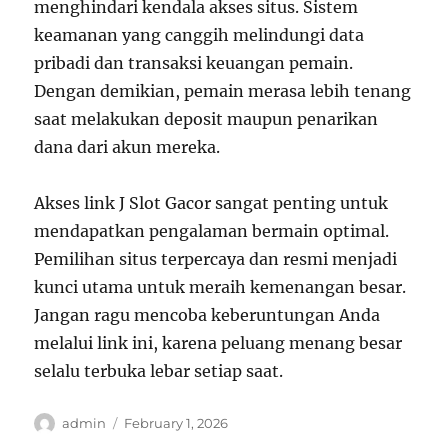
menghindari kendala akses situs. Sistem
keamanan yang canggih melindungi data
pribadi dan transaksi keuangan pemain.
Dengan demikian, pemain merasa lebih tenang
saat melakukan deposit maupun penarikan
dana dari akun mereka.
Akses link J Slot Gacor sangat penting untuk
mendapatkan pengalaman bermain optimal.
Pemilihan situs terpercaya dan resmi menjadi
kunci utama untuk meraih kemenangan besar.
Jangan ragu mencoba keberuntungan Anda
melalui link ini, karena peluang menang besar
selalu terbuka lebar setiap saat.
Author
Posted
admin
February 1, 2026
on