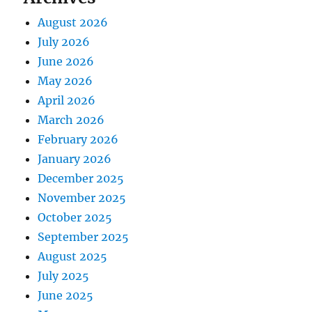
August 2026
July 2026
June 2026
May 2026
April 2026
March 2026
February 2026
January 2026
December 2025
November 2025
October 2025
September 2025
August 2025
July 2025
June 2025