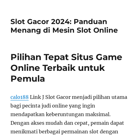
Slot Gacor 2024: Panduan
Menang di Mesin Slot Online
Pilihan Tepat Situs Game
Online Terbaik untuk
Pemula
calo188
Link J Slot Gacor menjadi pilihan utama
bagi pecinta judi online yang ingin
mendapatkan keberuntungan maksimal.
Dengan akses mudah dan cepat, pemain dapat
menikmati berbagai permainan slot dengan