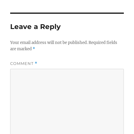
Leave a Reply
Your email address will not be published.
Required fields
are marked
*
COMMENT
*