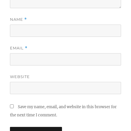
NAME
*
EMAIL
*
WEBSITE
Save my name, email, and website in this browser for
the next time I comment.