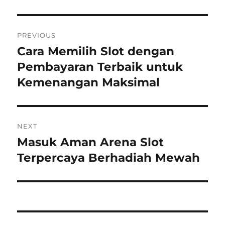
Post
PREVIOUS
navigation
Cara Memilih Slot dengan
Previous
post:
Pembayaran Terbaik untuk
Kemenangan Maksimal
NEXT
Masuk Aman Arena Slot
Next
post:
Terpercaya Berhadiah Mewah