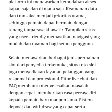
platform ini menawarkan kemudahan akses
kapan saja dan di mana saja. Keamanan data
dan transaksi menjadi prioritas utama,
sehingga pemain dapat bermain dengan
tenang tanpa rasa khawatir. Tampilan situs
yang user-friendly memastikan navigasi yang
mudah dan nyaman bagi semua pengguna.
Selain menawarkan berbagai jenis permainan
slot dari penyedia terkemuka, situs toto slot
juga menyediakan layanan pelanggan yang
responsif dan profesional. Fitur live chat dan
FAQ membantu menyelesaikan masalah
dengan cepat, memberikan rasa percaya diri
kepada pemain baru maupun lama. Sistem
deposit dan withdraw yang cepat serta