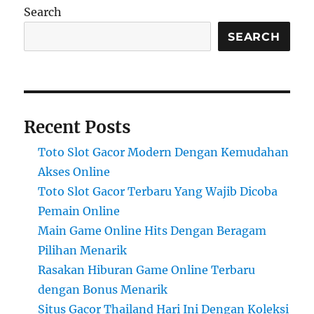
Search
SEARCH
Recent Posts
Toto Slot Gacor Modern Dengan Kemudahan
Akses Online
Toto Slot Gacor Terbaru Yang Wajib Dicoba
Pemain Online
Main Game Online Hits Dengan Beragam
Pilihan Menarik
Rasakan Hiburan Game Online Terbaru
dengan Bonus Menarik
Situs Gacor Thailand Hari Ini Dengan Koleksi