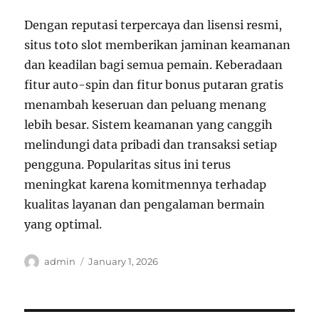
Dengan reputasi terpercaya dan lisensi resmi,
situs toto slot memberikan jaminan keamanan
dan keadilan bagi semua pemain. Keberadaan
fitur auto-spin dan fitur bonus putaran gratis
menambah keseruan dan peluang menang
lebih besar. Sistem keamanan yang canggih
melindungi data pribadi dan transaksi setiap
pengguna. Popularitas situs ini terus
meningkat karena komitmennya terhadap
kualitas layanan dan pengalaman bermain
yang optimal.
Author
Posted
admin
January 1, 2026
on