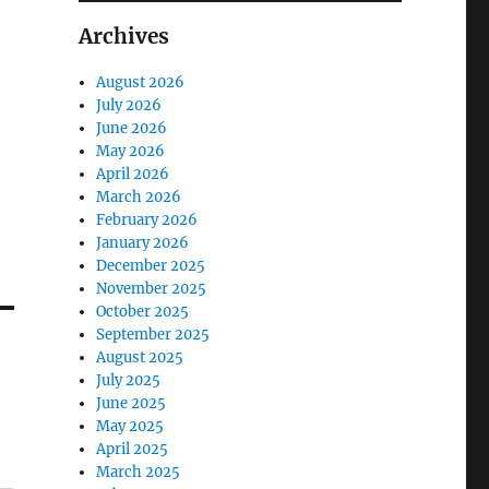
Archives
August 2026
July 2026
June 2026
May 2026
April 2026
March 2026
February 2026
January 2026
December 2025
November 2025
October 2025
September 2025
August 2025
July 2025
June 2025
May 2025
April 2025
March 2025