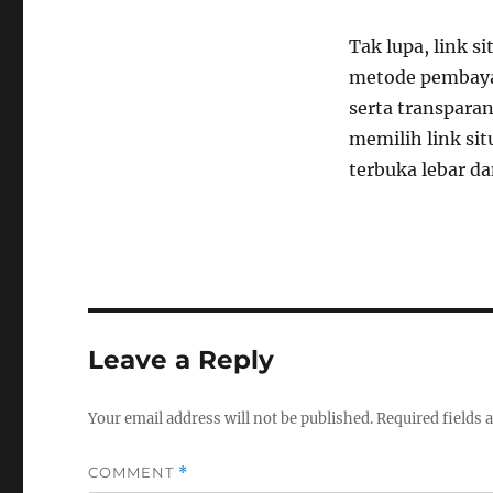
Tak lupa, link s
metode pembayar
serta transpar
memilih link si
terbuka lebar 
Leave a Reply
Your email address will not be published.
Required fields
COMMENT
*