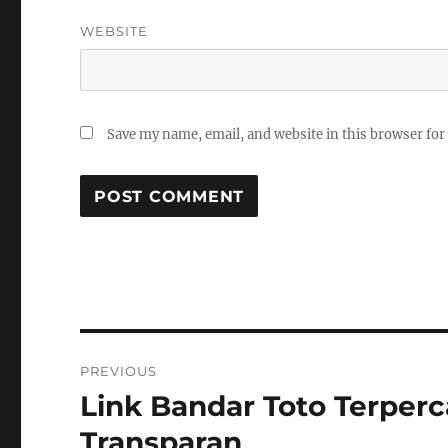
WEBSITE
Save my name, email, and website in this browser for
Post
PREVIOUS
navigation
Link Bandar Toto Terper
Previous
post:
Transparan