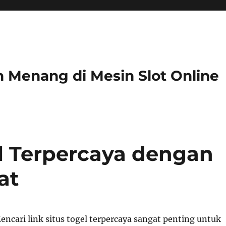
n Menang di Mesin Slot Online
l Terpercaya dengan
at
ncari link situs togel terpercaya sangat penting untuk