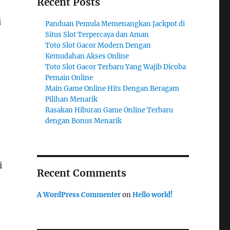
Recent Posts
i
Panduan Pemula Memenangkan Jackpot di
Situs Slot Terpercaya dan Aman
Toto Slot Gacor Modern Dengan
Kemudahan Akses Online
Toto Slot Gacor Terbaru Yang Wajib Dicoba
Pemain Online
Main Game Online Hits Dengan Beragam
Pilihan Menarik
Rasakan Hiburan Game Online Terbaru
dengan Bonus Menarik
i
Recent Comments
A WordPress Commenter
on
Hello world!