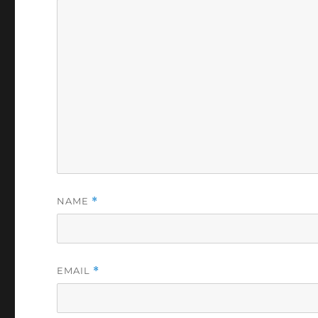
NAME
*
EMAIL
*