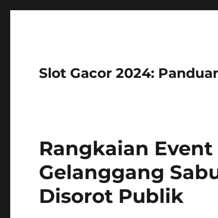
Slot Gacor 2024: Pandua
Rangkaian Event 
Gelanggang Sab
Disorot Publik