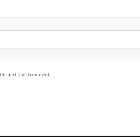
 the next time I comment.