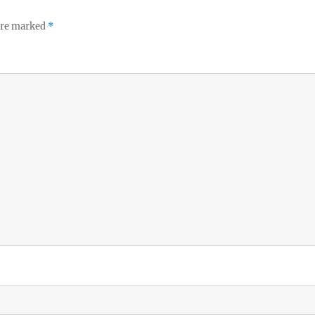
 are marked
*