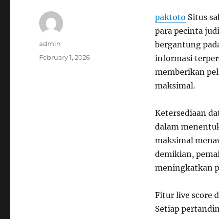
paktoto
Situs sa
para pecinta ju
Author
admin
bergantung pada
Posted
February 1, 2026
informasi terper
on
memberikan pelu
maksimal.
Ketersediaan da
dalam menentuka
maksimal menawa
demikian, pema
meningkatkan pr
Fitur live score
Setiap pertandin