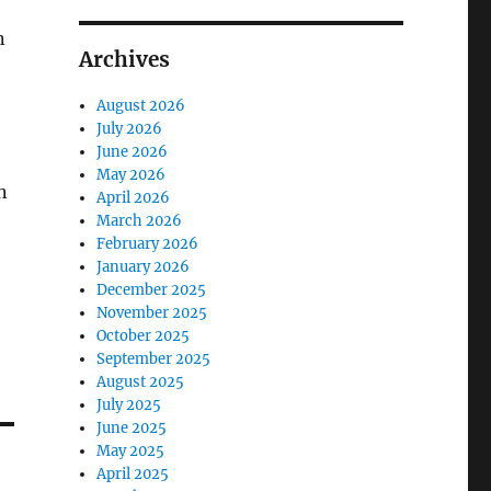
n
Archives
August 2026
July 2026
June 2026
May 2026
n
April 2026
March 2026
February 2026
January 2026
December 2025
November 2025
October 2025
September 2025
August 2025
July 2025
June 2025
May 2025
April 2025