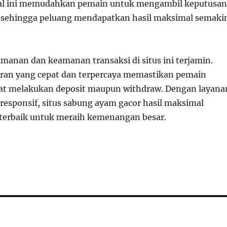
l ini memudahkan pemain untuk mengambil keputusan
, sehingga peluang mendapatkan hasil maksimal semaki
amanan dan keamanan transaksi di situs ini terjamin.
ran yang cepat dan terpercaya memastikan pemain
at melakukan deposit maupun withdraw. Dengan layana
responsif, situs sabung ayam gacor hasil maksimal
 terbaik untuk meraih kemenangan besar.