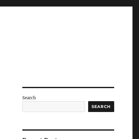
Search
SEARCH