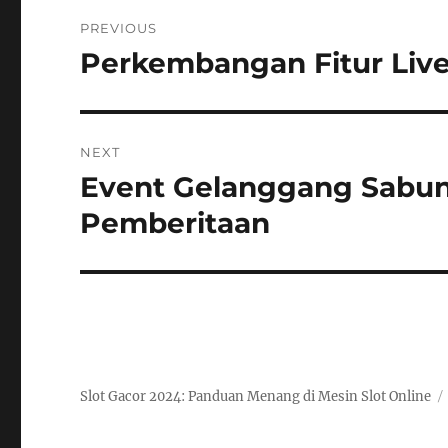
Post
PREVIOUS
navigation
Perkembangan Fitur Live
Previous
post:
NEXT
Event Gelanggang Sabun
Next
post:
Pemberitaan
Slot Gacor 2024: Panduan Menang di Mesin Slot Online