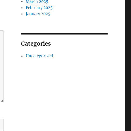
March 2025
February 2025
January 2025
Categories
Uncategorized