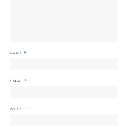
NAME
*
EMAIL
*
WEBSITE