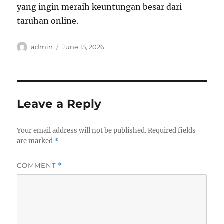
yang ingin meraih keuntungan besar dari
taruhan online.
Author
Posted
admin
June 15, 2026
on
Leave a Reply
Your email address will not be published.
Required fields
are marked
*
COMMENT
*