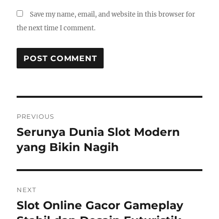
Save my name, email, and website in this browser for
the next time I comment.
Post
PREVIOUS
navigation
Serunya Dunia Slot Modern
Previous
post:
yang Bikin Nagih
NEXT
Slot Online Gacor Gameplay
Next
post: