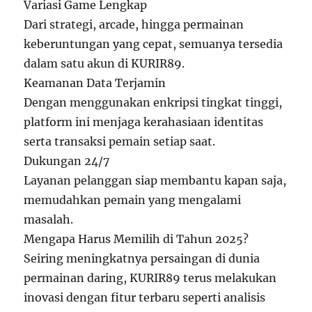
Variasi Game Lengkap
Dari strategi, arcade, hingga permainan
keberuntungan yang cepat, semuanya tersedia
dalam satu akun di KURIR89.
Keamanan Data Terjamin
Dengan menggunakan enkripsi tingkat tinggi,
platform ini menjaga kerahasiaan identitas
serta transaksi pemain setiap saat.
Dukungan 24/7
Layanan pelanggan siap membantu kapan saja,
memudahkan pemain yang mengalami
masalah.
Mengapa Harus Memilih di Tahun 2025?
Seiring meningkatnya persaingan di dunia
permainan daring, KURIR89 terus melakukan
inovasi dengan fitur terbaru seperti analisis