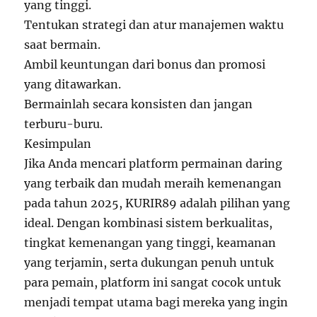
yang tinggi.
Tentukan strategi dan atur manajemen waktu
saat bermain.
Ambil keuntungan dari bonus dan promosi
yang ditawarkan.
Bermainlah secara konsisten dan jangan
terburu-buru.
Kesimpulan
Jika Anda mencari platform permainan daring
yang terbaik dan mudah meraih kemenangan
pada tahun 2025, KURIR89 adalah pilihan yang
ideal. Dengan kombinasi sistem berkualitas,
tingkat kemenangan yang tinggi, keamanan
yang terjamin, serta dukungan penuh untuk
para pemain, platform ini sangat cocok untuk
menjadi tempat utama bagi mereka yang ingin