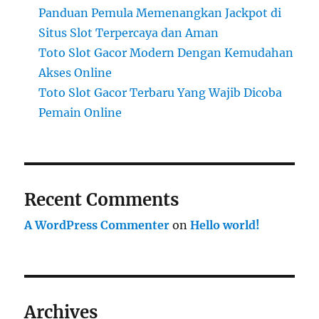
Panduan Pemula Memenangkan Jackpot di
Situs Slot Terpercaya dan Aman
Toto Slot Gacor Modern Dengan Kemudahan
Akses Online
Toto Slot Gacor Terbaru Yang Wajib Dicoba
Pemain Online
Recent Comments
A WordPress Commenter
on
Hello world!
Archives