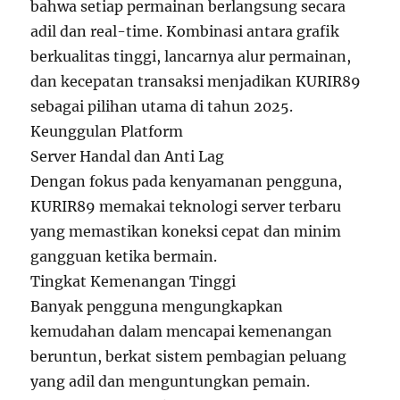
bahwa setiap permainan berlangsung secara
adil dan real-time. Kombinasi antara grafik
berkualitas tinggi, lancarnya alur permainan,
dan kecepatan transaksi menjadikan KURIR89
sebagai pilihan utama di tahun 2025.
Keunggulan Platform
Server Handal dan Anti Lag
Dengan fokus pada kenyamanan pengguna,
KURIR89 memakai teknologi server terbaru
yang memastikan koneksi cepat dan minim
gangguan ketika bermain.
Tingkat Kemenangan Tinggi
Banyak pengguna mengungkapkan
kemudahan dalam mencapai kemenangan
beruntun, berkat sistem pembagian peluang
yang adil dan menguntungkan pemain.