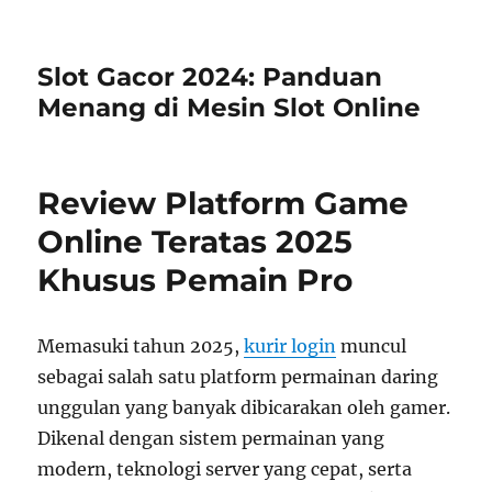
Slot Gacor 2024: Panduan
Menang di Mesin Slot Online
Review Platform Game
Online Teratas 2025
Khusus Pemain Pro
Memasuki tahun 2025,
kurir login
muncul
sebagai salah satu platform permainan daring
unggulan yang banyak dibicarakan oleh gamer.
Dikenal dengan sistem permainan yang
modern, teknologi server yang cepat, serta