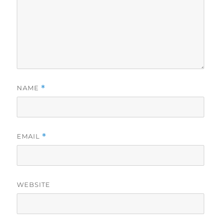
NAME
*
EMAIL
*
WEBSITE