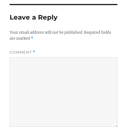
Leave a Reply
Your email address will not be published.
Required fields
are marked
*
COMMENT
*