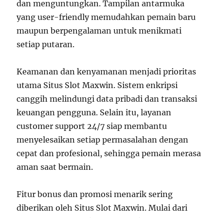
dan menguntungkan. Tampilan antarmuka
yang user-friendly memudahkan pemain baru
maupun berpengalaman untuk menikmati
setiap putaran.
Keamanan dan kenyamanan menjadi prioritas
utama Situs Slot Maxwin. Sistem enkripsi
canggih melindungi data pribadi dan transaksi
keuangan pengguna. Selain itu, layanan
customer support 24/7 siap membantu
menyelesaikan setiap permasalahan dengan
cepat dan profesional, sehingga pemain merasa
aman saat bermain.
Fitur bonus dan promosi menarik sering
diberikan oleh Situs Slot Maxwin. Mulai dari