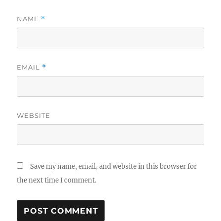
NAME
*
EMAIL
*
WEBSITE
Save my name, email, and website in this browser for
the next time I comment.