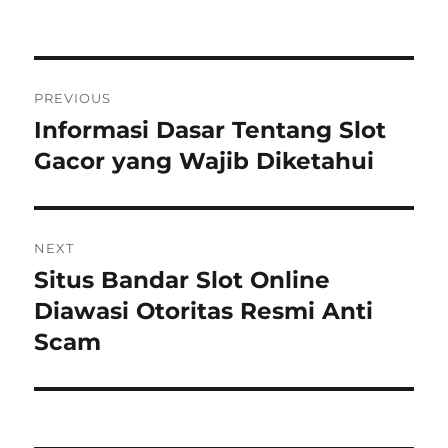
Post
PREVIOUS
navigation
Informasi Dasar Tentang Slot
Previous
post:
Gacor yang Wajib Diketahui
NEXT
Situs Bandar Slot Online
Next
post:
Diawasi Otoritas Resmi Anti
Scam