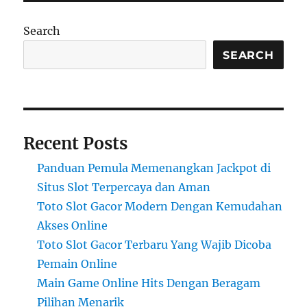
Search
SEARCH
Recent Posts
Panduan Pemula Memenangkan Jackpot di
Situs Slot Terpercaya dan Aman
Toto Slot Gacor Modern Dengan Kemudahan
Akses Online
Toto Slot Gacor Terbaru Yang Wajib Dicoba
Pemain Online
Main Game Online Hits Dengan Beragam
Pilihan Menarik