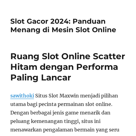
Slot Gacor 2024: Panduan
Menang di Mesin Slot Online
Ruang Slot Online Scatter
Hitam dengan Performa
Paling Lancar
sawithoki
Situs Slot Maxwin menjadi pilihan
utama bagi pecinta permainan slot online.
Dengan berbagai jenis game menarik dan
peluang kemenangan tinggi, situs ini
menawarkan pengalaman bermain yang seru