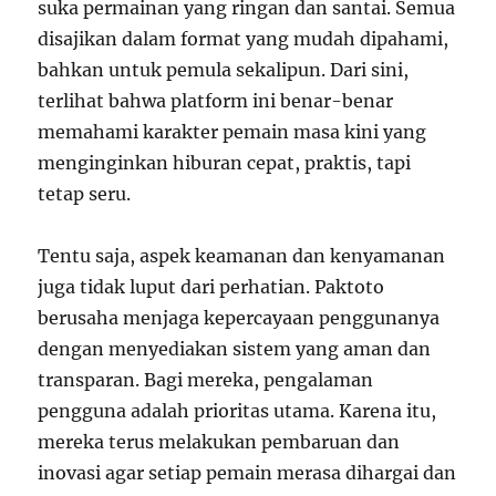
suka permainan yang ringan dan santai. Semua
disajikan dalam format yang mudah dipahami,
bahkan untuk pemula sekalipun. Dari sini,
terlihat bahwa platform ini benar-benar
memahami karakter pemain masa kini yang
menginginkan hiburan cepat, praktis, tapi
tetap seru.
Tentu saja, aspek keamanan dan kenyamanan
juga tidak luput dari perhatian. Paktoto
berusaha menjaga kepercayaan penggunanya
dengan menyediakan sistem yang aman dan
transparan. Bagi mereka, pengalaman
pengguna adalah prioritas utama. Karena itu,
mereka terus melakukan pembaruan dan
inovasi agar setiap pemain merasa dihargai dan