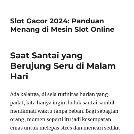
Slot Gacor 2024: Panduan
Menang di Mesin Slot Online
Saat Santai yang
Berujung Seru di Malam
Hari
Ada kalanya, di sela rutinitas harian yang
padat, kita hanya ingin duduk santai sambil
menikmati waktu tanpa beban. Bagi sebagian
orang, momen seperti itu jadi kesempatan
emas untuk melepas stres dan mencari sedikit