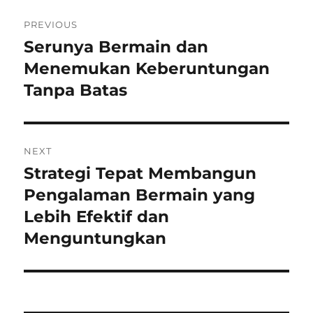
Post
PREVIOUS
navigation
Serunya Bermain dan
Previous
post:
Menemukan Keberuntungan
Tanpa Batas
NEXT
Strategi Tepat Membangun
Next
post:
Pengalaman Bermain yang
Lebih Efektif dan
Menguntungkan