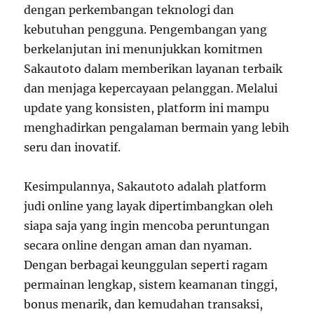
dengan perkembangan teknologi dan
kebutuhan pengguna. Pengembangan yang
berkelanjutan ini menunjukkan komitmen
Sakautoto dalam memberikan layanan terbaik
dan menjaga kepercayaan pelanggan. Melalui
update yang konsisten, platform ini mampu
menghadirkan pengalaman bermain yang lebih
seru dan inovatif.
Kesimpulannya, Sakautoto adalah platform
judi online yang layak dipertimbangkan oleh
siapa saja yang ingin mencoba peruntungan
secara online dengan aman dan nyaman.
Dengan berbagai keunggulan seperti ragam
permainan lengkap, sistem keamanan tinggi,
bonus menarik, dan kemudahan transaksi,