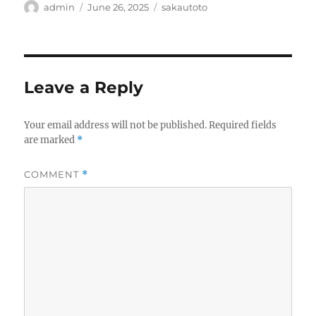
Author
Posted
Tags
admin
June 26, 2025
sakautoto
on
Leave a Reply
Your email address will not be published.
Required fields
are marked
*
COMMENT
*