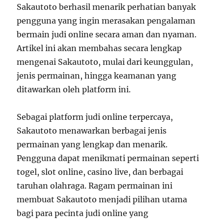
Sakautoto berhasil menarik perhatian banyak
pengguna yang ingin merasakan pengalaman
bermain judi online secara aman dan nyaman.
Artikel ini akan membahas secara lengkap
mengenai Sakautoto, mulai dari keunggulan,
jenis permainan, hingga keamanan yang
ditawarkan oleh platform ini.
Sebagai platform judi online terpercaya,
Sakautoto menawarkan berbagai jenis
permainan yang lengkap dan menarik.
Pengguna dapat menikmati permainan seperti
togel, slot online, casino live, dan berbagai
taruhan olahraga. Ragam permainan ini
membuat Sakautoto menjadi pilihan utama
bagi para pecinta judi online yang