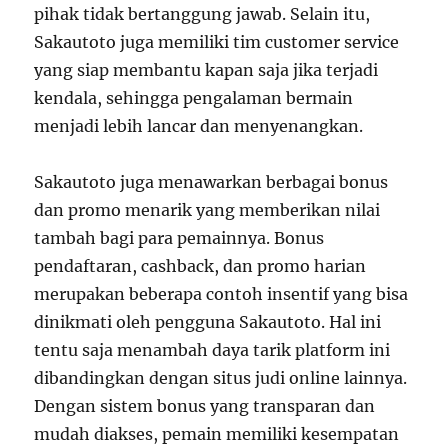
pihak tidak bertanggung jawab. Selain itu,
Sakautoto juga memiliki tim customer service
yang siap membantu kapan saja jika terjadi
kendala, sehingga pengalaman bermain
menjadi lebih lancar dan menyenangkan.
Sakautoto juga menawarkan berbagai bonus
dan promo menarik yang memberikan nilai
tambah bagi para pemainnya. Bonus
pendaftaran, cashback, dan promo harian
merupakan beberapa contoh insentif yang bisa
dinikmati oleh pengguna Sakautoto. Hal ini
tentu saja menambah daya tarik platform ini
dibandingkan dengan situs judi online lainnya.
Dengan sistem bonus yang transparan dan
mudah diakses, pemain memiliki kesempatan