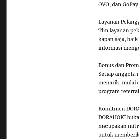
OVO, dan GoPay
Layanan Pelang
Tim layanan pe
kapan saja, bai
informasi meng
Bonus dan Prom
Setiap anggota
menarik, mulai 
program referr
Komitmen DORAH
DORAHOKI bukan 
merupakan mitra
untuk memberika