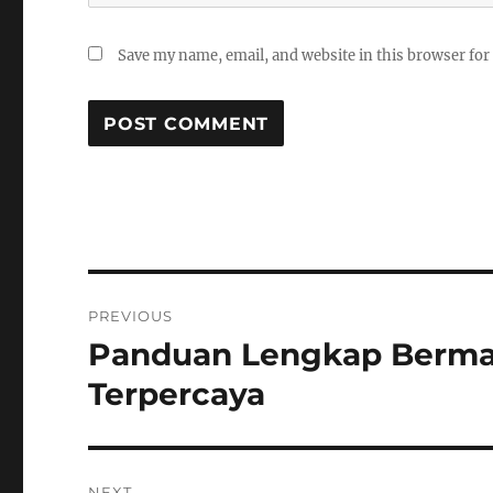
Save my name, email, and website in this browser for
Post
PREVIOUS
navigation
Panduan Lengkap Bermain
Previous
post:
Terpercaya
NEXT