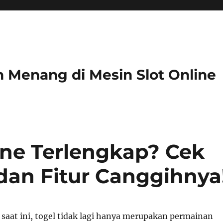
n Menang di Mesin Slot Online
ine Terlengkap? Cek
an Fitur Canggihnya
 saat ini, togel tidak lagi hanya merupakan permainan