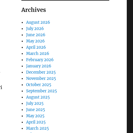
Archives
August 2026
July 2026
June 2026
May 2026
April 2026
March 2026
February 2026
January 2026
l
December 2025
November 2025
October 2025
i
September 2025
August 2025
July 2025
June 2025
May 2025
April 2025
March 2025