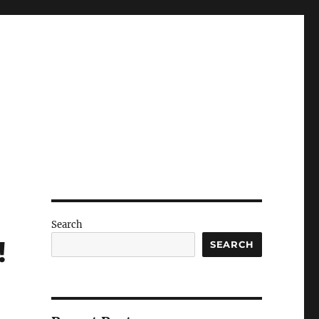
Search
!
SEARCH