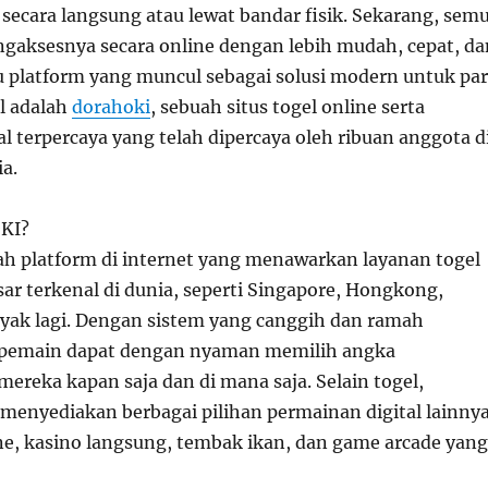
secara langsung atau lewat bandar fisik. Sekarang, sem
gaksesnya secara online dengan lebih mudah, cepat, da
u platform yang muncul sebagai solusi modern untuk pa
l adalah
dorahoki
, sebuah situs togel online serta
l terpercaya yang telah dipercaya oleh ribuan anggota d
a.
KI?
 platform di internet yang menawarkan layanan togel
sar terkenal di dunia, seperti Singapore, Hongkong,
yak lagi. Dengan sistem yang canggih dan ramah
 pemain dapat dengan nyaman memilih angka
ereka kapan saja dan di mana saja. Selain togel,
enyediakan berbagai pilihan permainan digital lainny
ine, kasino langsung, tembak ikan, dan game arcade yang