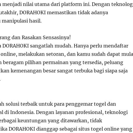
enjadi nilai utama dari platform ini. Dengan teknolog
mutakhir, DORAHOKI memastikan tidak adanya
 manipulasi hasil.
rang dan Rasakan Sensasinya!
a DORAHOKI sangatlah mudah. Hanya perlu mendaftar
r online, melakukan setoran, dan kamu sudah dapat mula
 beragam pilihan permainan yang tersedia, peluang
an kemenangan besar sangat terbuka bagi siapa saja
.
 solusi terbaik untuk para penggemar togel dan
l di Indonesia. Dengan layanan profesional, teknologi
berbagai keuntungan yang ditawarkan, tidak
ka DORAHOKI dianggap sebagai situs togel online yang