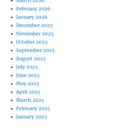
March 2026
February 2026
January 2026
December 2025
November 2025
October 2025
September 2025
August 2025
July 2025
June 2025
May 2025
April 2025
March 2025
February 2025
January 2025