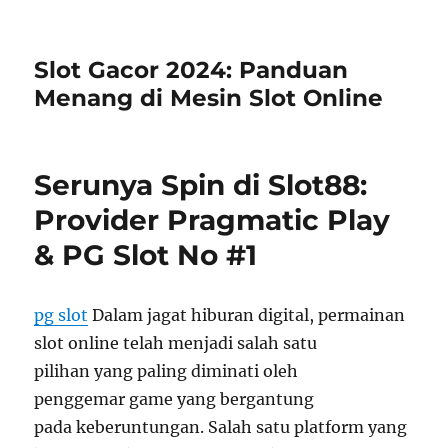
Slot Gacor 2024: Panduan
Menang di Mesin Slot Online
Serunya Spin di Slot88:
Provider Pragmatic Play
& PG Slot No #1
pg slot
Dalam jagat hiburan digital, permainan
slot online telah menjadi salah satu
pilihan yang paling diminati oleh
penggemar game yang bergantung
pada keberuntungan. Salah satu platform yang