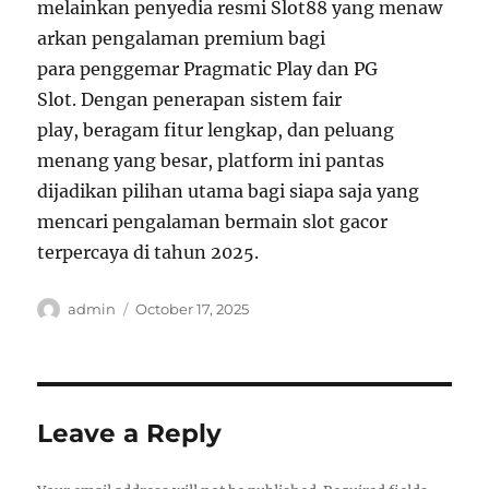
melainkan penyedia resmi Slot88 yang menaw
arkan pengalaman premium bagi
para penggemar Pragmatic Play dan PG
Slot. Dengan penerapan sistem fair
play, beragam fitur lengkap, dan peluang
menang yang besar, platform ini pantas
dijadikan pilihan utama bagi siapa saja yang
mencari pengalaman bermain slot gacor
terpercaya di tahun 2025.
Author
Posted
admin
October 17, 2025
on
Leave a Reply