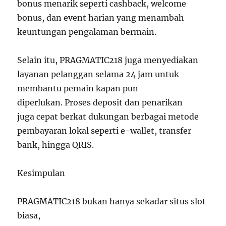
bonus menarik seperti cashback, welcome
bonus, dan event harian yang menambah
keuntungan pengalaman bermain.
Selain itu, PRAGMATIC218 juga menyediakan
layanan pelanggan selama 24 jam untuk
membantu pemain kapan pun
diperlukan. Proses deposit dan penarikan
juga cepat berkat dukungan berbagai metode
pembayaran lokal seperti e-wallet, transfer
bank, hingga QRIS.
Kesimpulan
PRAGMATIC218 bukan hanya sekadar situs slot
biasa,