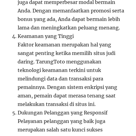
juga dapat memperbesar modal bermain
Anda. Dengan memanfaatkan promosi serta
bonus yang ada, Anda dapat bermain lebih
lama dan meningkatkan peluang menang.
Keamanan yang Tinggi
Faktor keamanan merupakan hal yang
sangat penting ketika memilih situs judi
daring. TarungToto menggunakan
teknologi keamanan terkini untuk
melindungi data dan transaksi para
pemainnya. Dengan sistem enkripsi yang
aman, pemain dapat merasa tenang saat
melakukan transaksi di situs ini.
Dukungan Pelanggan yang Responsif
Pelayanan pelanggan yang baik juga
merupakan salah satu kunci sukses