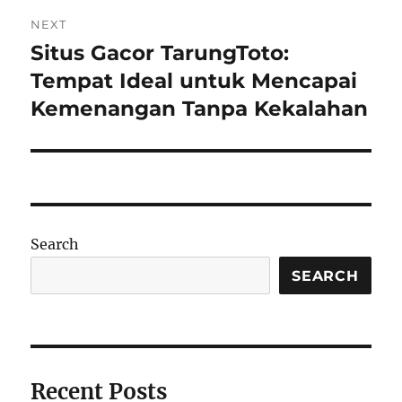
NEXT
Situs Gacor TarungToto:
Next
post:
Tempat Ideal untuk Mencapai
Kemenangan Tanpa Kekalahan
Search
SEARCH
Recent Posts