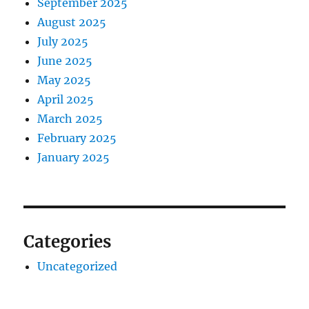
September 2025
August 2025
July 2025
June 2025
May 2025
April 2025
March 2025
February 2025
January 2025
Categories
Uncategorized