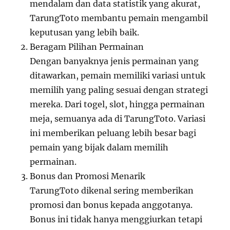
mendalam dan data statistik yang akurat,
TarungToto membantu pemain mengambil
keputusan yang lebih baik.
Beragam Pilihan Permainan
Dengan banyaknya jenis permainan yang
ditawarkan, pemain memiliki variasi untuk
memilih yang paling sesuai dengan strategi
mereka. Dari togel, slot, hingga permainan
meja, semuanya ada di TarungToto. Variasi
ini memberikan peluang lebih besar bagi
pemain yang bijak dalam memilih
permainan.
Bonus dan Promosi Menarik
TarungToto dikenal sering memberikan
promosi dan bonus kepada anggotanya.
Bonus ini tidak hanya menggiurkan tetapi