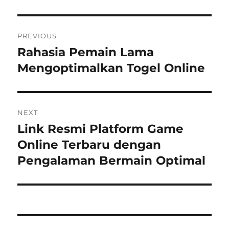
Post
PREVIOUS
navigation
Rahasia Pemain Lama
Previous
post:
Mengoptimalkan Togel Online
NEXT
Link Resmi Platform Game
Next
post:
Online Terbaru dengan
Pengalaman Bermain Optimal