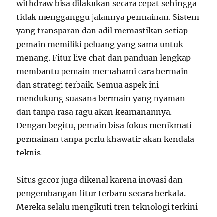
withdraw bisa dilakukan secara cepat sehingga
tidak mengganggu jalannya permainan. Sistem
yang transparan dan adil memastikan setiap
pemain memiliki peluang yang sama untuk
menang. Fitur live chat dan panduan lengkap
membantu pemain memahami cara bermain
dan strategi terbaik. Semua aspek ini
mendukung suasana bermain yang nyaman
dan tanpa rasa ragu akan keamanannya.
Dengan begitu, pemain bisa fokus menikmati
permainan tanpa perlu khawatir akan kendala
teknis.
Situs gacor juga dikenal karena inovasi dan
pengembangan fitur terbaru secara berkala.
Mereka selalu mengikuti tren teknologi terkini