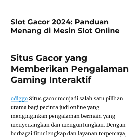
Slot Gacor 2024: Panduan
Menang di Mesin Slot Online
Situs Gacor yang
Memberikan Pengalaman
Gaming Interaktif
odiggo
Situs gacor menjadi salah satu pilihan
utama bagi pecinta judi online yang
menginginkan pengalaman bermain yang
menyenangkan dan menguntungkan. Dengan
berbagai fitur lengkap dan layanan terpercaya,