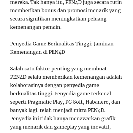
mereka. Tak hanya itu, PEN4D juga secara rutin
memberikan bonus dan promosi menarik yang
secara signifikan meningkatkan peluang
kemenangan pemain.
Penyedia Game Berkualitas Tinggi: Jaminan
Kemenangan di PEN4D
Salah satu faktor penting yang membuat
PEN4D selalu memberikan kemenangan adalah
kolaborasinya dengan penyedia game
berkualitas tinggi. Penyedia game terkenal
seperti Pragmatic Play, PG Soft, Habanero, dan
banyak lagi, telah menjadi mitra PEN4D.
Penyedia ini tidak hanya menawarkan grafik
yang menarik dan gameplay yang inovatif,