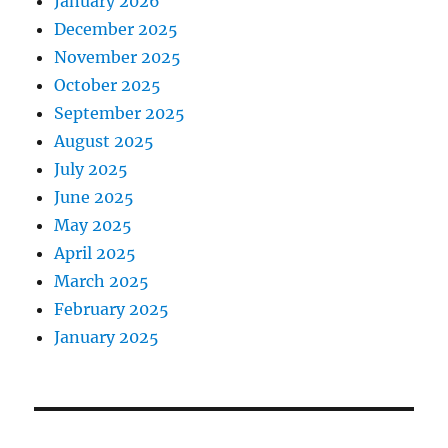
January 2026
December 2025
November 2025
October 2025
September 2025
August 2025
July 2025
June 2025
May 2025
April 2025
March 2025
February 2025
January 2025