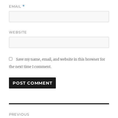
EMAIL
*
WEBSITE
Save my name, email, and website in this browser for
the next time I comment.
Post
PREVIOUS