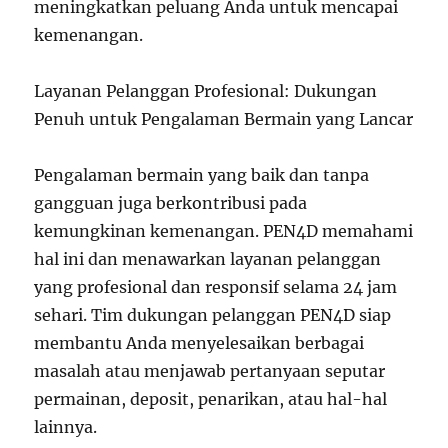
meningkatkan peluang Anda untuk mencapai
kemenangan.
Layanan Pelanggan Profesional: Dukungan
Penuh untuk Pengalaman Bermain yang Lancar
Pengalaman bermain yang baik dan tanpa
gangguan juga berkontribusi pada
kemungkinan kemenangan. PEN4D memahami
hal ini dan menawarkan layanan pelanggan
yang profesional dan responsif selama 24 jam
sehari. Tim dukungan pelanggan PEN4D siap
membantu Anda menyelesaikan berbagai
masalah atau menjawab pertanyaan seputar
permainan, deposit, penarikan, atau hal-hal
lainnya.