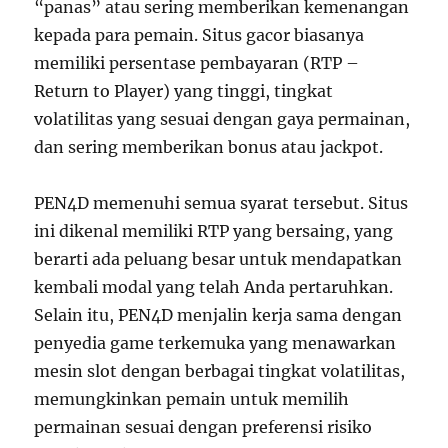
“panas” atau sering memberikan kemenangan
kepada para pemain. Situs gacor biasanya
memiliki persentase pembayaran (RTP –
Return to Player) yang tinggi, tingkat
volatilitas yang sesuai dengan gaya permainan,
dan sering memberikan bonus atau jackpot.
PEN4D memenuhi semua syarat tersebut. Situs
ini dikenal memiliki RTP yang bersaing, yang
berarti ada peluang besar untuk mendapatkan
kembali modal yang telah Anda pertaruhkan.
Selain itu, PEN4D menjalin kerja sama dengan
penyedia game terkemuka yang menawarkan
mesin slot dengan berbagai tingkat volatilitas,
memungkinkan pemain untuk memilih
permainan sesuai dengan preferensi risiko