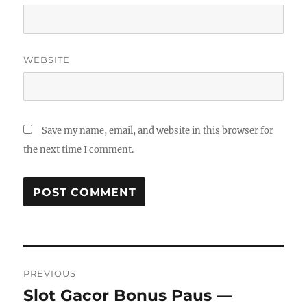
WEBSITE
Save my name, email, and website in this browser for
the next time I comment.
Post
PREVIOUS
navigation
Slot Gacor Bonus Paus —
Previous