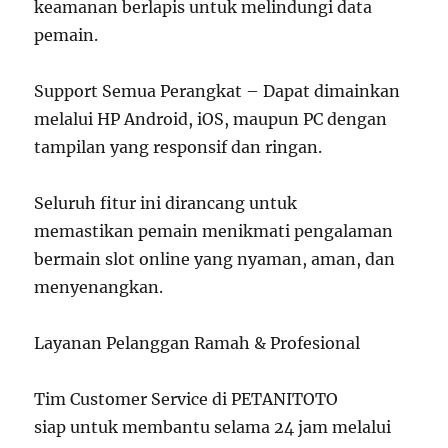
keamanan berlapis untuk melindungi data
pemain.
Support Semua Perangkat – Dapat dimainkan
melalui HP Android, iOS, maupun PC dengan
tampilan yang responsif dan ringan.
Seluruh fitur ini dirancang untuk
memastikan pemain menikmati pengalaman
bermain slot online yang nyaman, aman, dan
menyenangkan.
Layanan Pelanggan Ramah & Profesional
Tim Customer Service di PETANITOTO
siap untuk membantu selama 24 jam melalui