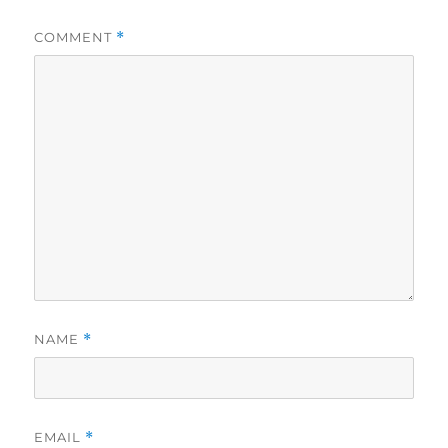
COMMENT
*
NAME
*
EMAIL
*