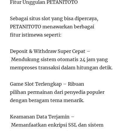
Fitur Unggulan PETANITOTO
Sebagai situs slot yang bisa dipercaya,
PETANITOTO menawarkan berbagai
fitur istimewa seperti:
Deposit & Withdraw Super Cepat –
Mendukung sistem otomatis 24 jam yang
memproses transaksi dalam hitungan detik.
Game Slot Terlengkap – Ribuan
pilihan permainan dari penyedia populer
dengan beragam tema menarik.
Keamanan Data Terjamin –
Memanfaatkan enkripsi SSL dan sistem