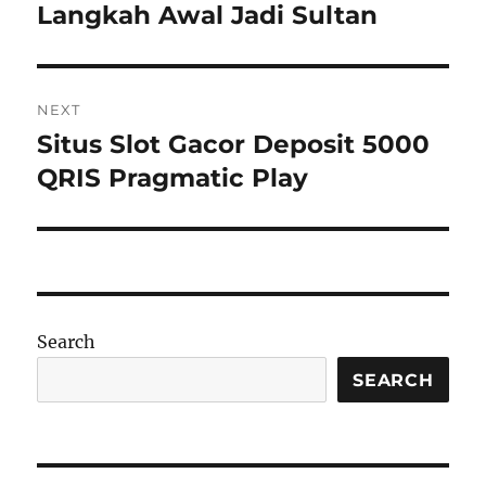
post:
Langkah Awal Jadi Sultan
NEXT
Situs Slot Gacor Deposit 5000
Next
post:
QRIS Pragmatic Play
Search
SEARCH