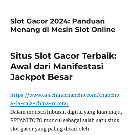
Slot Gacor 2024: Panduan
Menang di Mesin Slot Online
Situs Slot Gacor Terbaik:
Awal dari Manifestasi
Jackpot Besar
https://www.cajachinachancho.com/chancho-
a-la-caja-china-receta/
Dalam industri hiburan digital yang kian maju,
PETANITOTO muncul sebagai salah satu situs
slot gacor yang paling dicari oleh