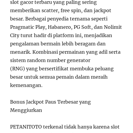
slot gacor terbaru yang paling sering
memberikan scatter, free spin, dan jackpot
besar. Berbagai penyedia ternama seperti
Pragmatic Play, Habanero, PG Soft, dan Nolimit
City turut hadir di platform ini, menjadikan
pengalaman bermain lebih beragam dan
menarik. Kombinasi permainan yang adil serta
sistem random number generator
(RNG) yang bersertifikat membuka peluang
besar untuk semua pemain dalam meraih
kemenangan.
Bonus Jackpot Paus Terbesar yang
Menggiurkan
PETANITOTO terkenal tidak hanya karena slot