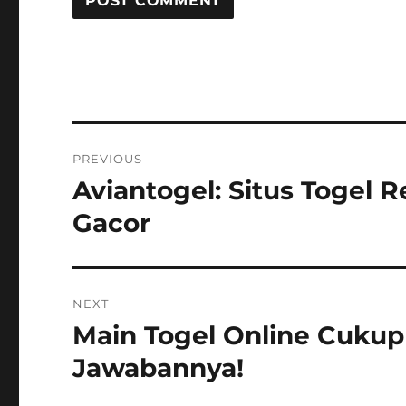
Post
PREVIOUS
navigation
Aviantogel: Situs Togel 
Previous
post:
Gacor
NEXT
Main Togel Online Cuku
Next
post:
Jawabannya!