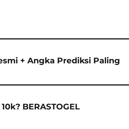
Resmi + Angka Prediksi Paling
p 10k? BERASTOGEL