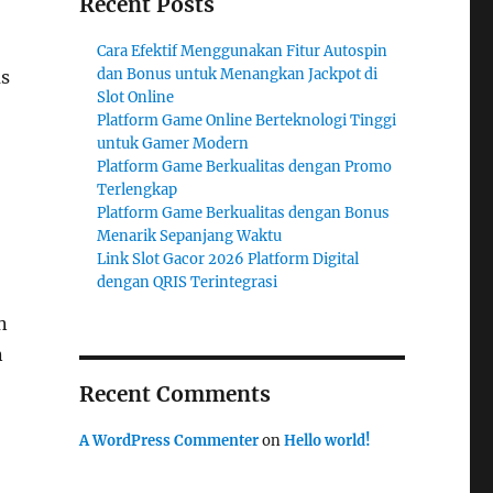
Recent Posts
Cara Efektif Menggunakan Fitur Autospin
dan Bonus untuk Menangkan Jackpot di
us
Slot Online
Platform Game Online Berteknologi Tinggi
untuk Gamer Modern
Platform Game Berkualitas dengan Promo
Terlengkap
Platform Game Berkualitas dengan Bonus
Menarik Sepanjang Waktu
Link Slot Gacor 2026 Platform Digital
dengan QRIS Terintegrasi
n
n
Recent Comments
A WordPress Commenter
on
Hello world!