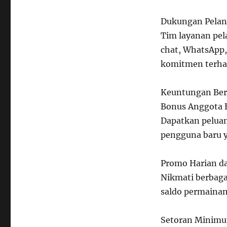
Dukungan Pelan
Tim layanan pel
chat, WhatsApp,
komitmen terha
Keuntungan Be
Bonus Anggota 
Dapatkan pelua
pengguna baru 
Promo Harian d
Nikmati berbaga
saldo permainan
Setoran Minimu