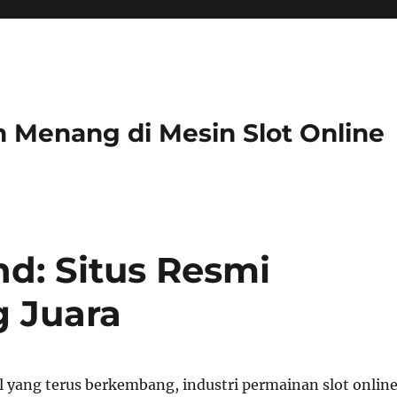
n Menang di Mesin Slot Online
nd: Situs Resmi
 Juara
l yang terus berkembang, industri permainan slot onlin