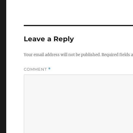
Leave a Reply
Your email address will not be published.
Required fields
COMMENT
*