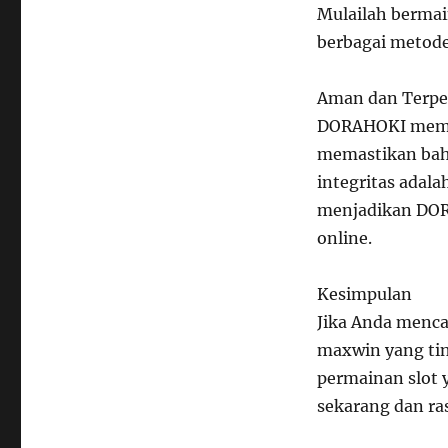
Mulailah berma
berbagai metode 
Aman dan Terpe
DORAHOKI memili
memastikan bahw
integritas adal
menjadikan DOR
online.
Kesimpulan
Jika Anda mencar
maxwin yang tin
permainan slot 
sekarang dan ra