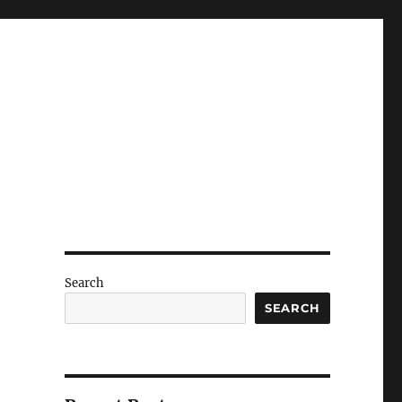
Search
SEARCH
e