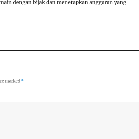
rmain dengan bijak dan menetapkan anggaran yang
 are marked
*