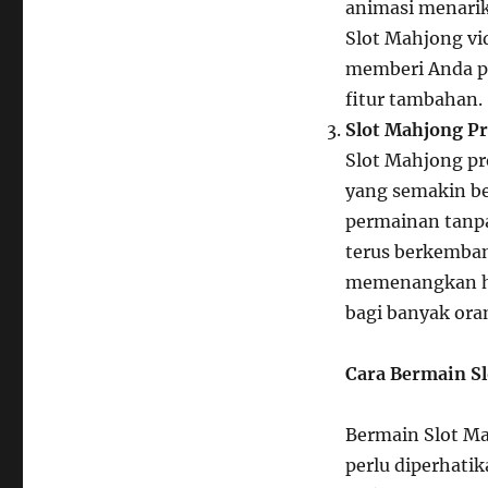
animasi menarik,
Slot Mahjong vid
memberi Anda p
fitur tambahan.
Slot Mahjong Pr
Slot Mahjong pr
yang semakin be
permainan tanp
terus berkemba
memenangkan had
bagi banyak ora
Cara Bermain S
Bermain Slot M
perlu diperhati