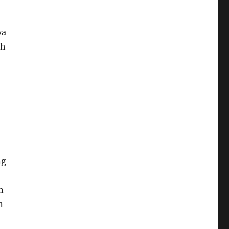
ya
ah
ng
n
n
a