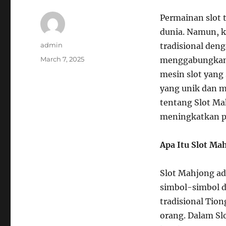
Permainan slot t
dunia. Namun, k
Author
admin
tradisional de
Posted
March 7, 2025
menggabungkan 
on
mesin slot yan
yang unik dan m
tentang Slot Ma
meningkatkan p
Apa Itu Slot Ma
Slot Mahjong ad
simbol-simbol 
tradisional Ti
orang. Dalam Sl