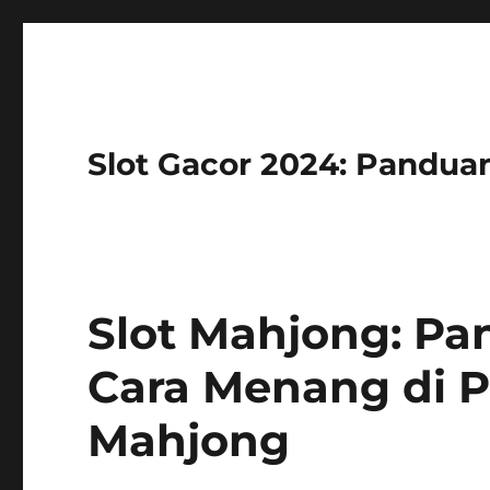
Slot Gacor 2024: Pandua
Slot Mahjong: P
Cara Menang di P
Mahjong