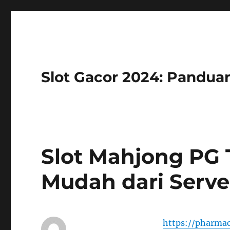
Slot Gacor 2024: Pandua
Slot Mahjong PG 
Mudah dari Serv
https://pharmac