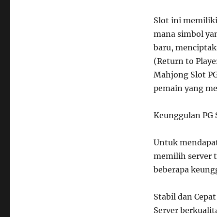
Slot ini memilik
mana simbol ya
baru, mencipta
(Return to Player
Mahjong Slot PG
pemain yang me
Keunggulan PG S
Untuk mendapat
memilih server 
beberapa keungg
Stabil dan Cepat
Server berkuali