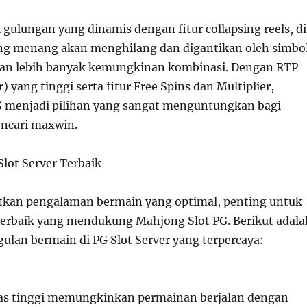
i gulungan yang dinamis dengan fitur collapsing reels, di
ng menang akan menghilang dan digantikan oleh simbo
kan lebih banyak kemungkinan kombinasi. Dengan RTP
) yang tinggi serta fitur Free Spins dan Multiplier,
 menjadi pilihan yang sangat menguntungkan bagi
ncari maxwin.
lot Server Terbaik
kan pengalaman bermain yang optimal, penting untuk
terbaik yang mendukung Mahjong Slot PG. Berikut adala
ulan bermain di PG Slot Server yang terpercaya:
tas tinggi memungkinkan permainan berjalan dengan