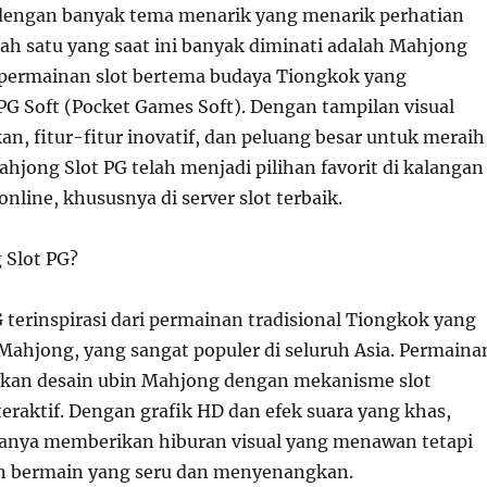
dengan banyak tema menarik yang menarik perhatian
lah satu yang saat ini banyak diminati adalah Mahjong
 permainan slot bertema budaya Tiongkok yang
 PG Soft (Pocket Games Soft). Dengan tampilan visual
n, fitur-fitur inovatif, dan peluang besar untuk meraih
jong Slot PG telah menjadi pilihan favorit di kalangan
nline, khususnya di server slot terbaik.
 Slot PG?
 terinspirasi dari permainan tradisional Tiongkok yang
 Mahjong, yang sangat populer di seluruh Asia. Permaina
kan desain ubin Mahjong dengan mekanisme slot
eraktif. Dengan grafik HD dan efek suara yang khas,
hanya memberikan hiburan visual yang menawan tetapi
n bermain yang seru dan menyenangkan.