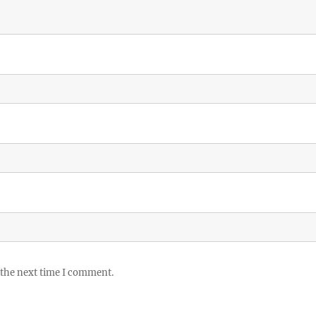
 the next time I comment.