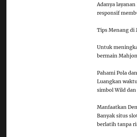
Adanya layanan 
responsif memb
Tips Menang di 
Untuk meningkat
bermain Mahjon
Pahami Pola dan
Luangkan waktu 
simbol Wild dan 
Manfaatkan De
Banyak situs sl
berlatih tanpa ri