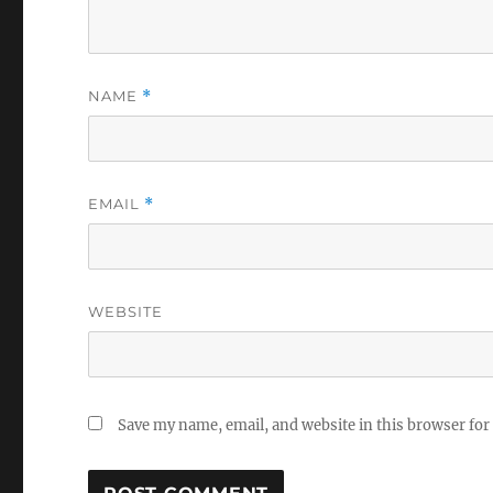
NAME
*
EMAIL
*
WEBSITE
Save my name, email, and website in this browser for