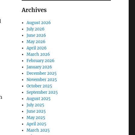
Archives
l
August 2026
July 2026
June 2026
May 2026
April 2026
March 2026
February 2026
January 2026
December 2025
November 2025
October 2025
September 2025
h
August 2025
July 2025
June 2025
May 2025
April 2025
March 2025