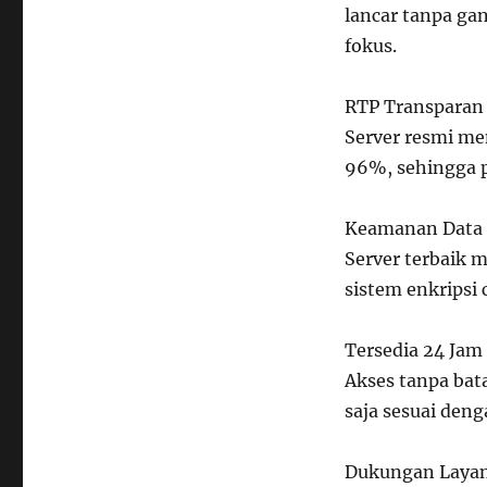
lancar tanpa ga
fokus.
RTP Transparan 
Server resmi men
96%, sehingga p
Keamanan Data 
Server terbaik 
sistem enkripsi 
Tersedia 24 Jam
Akses tanpa ba
saja sesuai de
Dukungan Layan