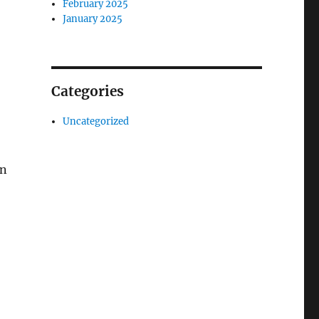
February 2025
January 2025
Categories
Uncategorized
an