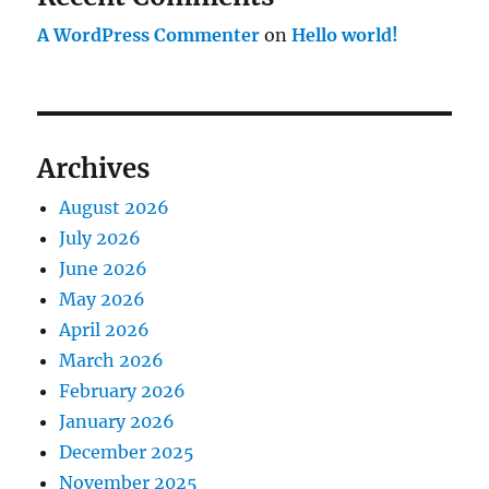
A WordPress Commenter
on
Hello world!
Archives
August 2026
July 2026
June 2026
May 2026
April 2026
March 2026
February 2026
January 2026
December 2025
November 2025