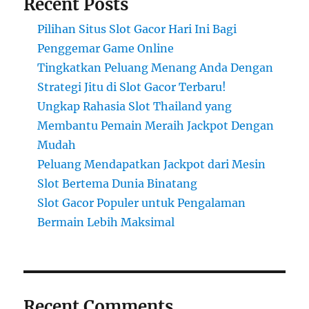
Recent Posts
Pilihan Situs Slot Gacor Hari Ini Bagi
Penggemar Game Online
Tingkatkan Peluang Menang Anda Dengan
Strategi Jitu di Slot Gacor Terbaru!
Ungkap Rahasia Slot Thailand yang
Membantu Pemain Meraih Jackpot Dengan
Mudah
Peluang Mendapatkan Jackpot dari Mesin
Slot Bertema Dunia Binatang
Slot Gacor Populer untuk Pengalaman
Bermain Lebih Maksimal
Recent Comments